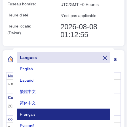
Fuseau horaire:
UTC/GMT +0 Heures
Heure d'été:
N'est pas applicable
2026-08-08
Heure locale:
01:12:56
(Dakar)
Langues
Plus d'informations sur l'indicatif de pays
English
Nom officiel
La capitale
Español
Dakar
la République du Sénégal
繁體中文
Code de sous-région
Nom de la sous-région
简体中文
202
Afrique sub-saharienne
Français
code de région
nom de la région
Русский