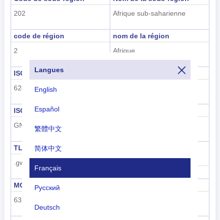
202
Afrique sub-saharienne
code de région
nom de la région
2
Afrique
Langues
ISO 3166-1 numérique
ISO 3166-1-Alpha-2
624
GW
English
Español
ISO 3166-1-Alpha-3
Indicatif téléphonique
GNB
+245
繁體中文
TLD
Code de plaque
简体中文
d'immatriculation
.gw
Français
GW
MCC
UN M49
Русский
632
624
Deutsch