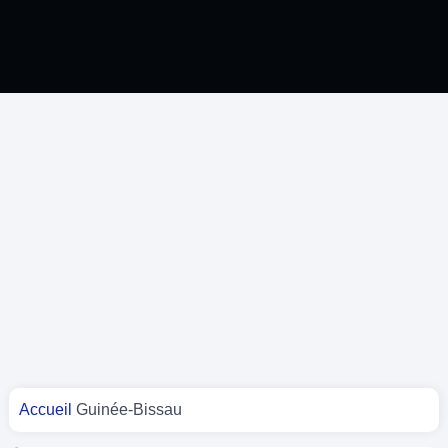
Vous êtes ici
Accueil
Guinée-Bissau