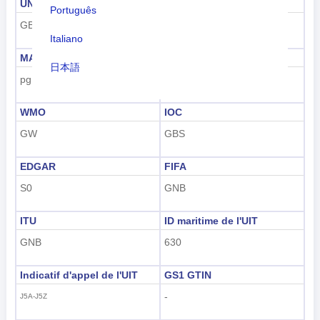
UNDP
GAUL
Português
GBS
105
Italiano
MARC
FIPS
日本語
pg
PU
Nederlands
WMO
IOC
tiếng Việt
GW
GBS
Indonesian
EDGAR
FIFA
한국어
S0
GNB
हिंदी
ITU
ID maritime de l'UIT
GNB
630
Indicatif d'appel de l'UIT
GS1 GTIN
-
J5A-J5Z