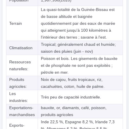
Population
1,967,998(2020)
La quasi-totalité de la Guinée-Bissau est
de basse altitude et baignée
Terrain
quotidiennement par des eaux de marée
qui atteignent jusqu'à 100 kilomètres à
l'intérieur des terres ; savane à l'est.
Tropical; généralement chaud et humide;
Climatisation
saison des pluies (juin - nov)
Poisson et bois. Les gisements de bauxite
Ressources
et de phosphate ne sont pas exploités ;
naturelles:
pétrole en mer.
Produits
Noix de cajou, fruits tropicaux, riz,
agricoles:
cacahuètes, coton, huile de palme.
Les
Très peu de capacité industrielle.
industries:
Exportations-
bauxite, or, diamants, café, poisson,
marchandises
produits agricoles
Inde 22,5 %, Espagne 8,2 %, Irlande 7,3
Exports-
%, Allemagne 6,2 %, Belgique 5,5 %,