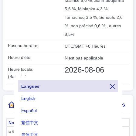
Malinké 5,6 %, Sonrhaï/djerma
5,6 %, Minianka 4,3 %,
Tamacheq 3,5 %, Sénoufo 2,6
%, non précisé 0,6 % , autres
8,5%
Fuseau horaire:
UTC/GMT +0 Heures
Heure d'été:
N'est pas applicable
2026-08-06
Heure locale:
04:45:52
(Bamako)
Langues
English
Plus d'informations sur l'indicatif de pays
Español
繁體中文
Nom officiel
La capitale
Bamako
la République du Mali
简体中文