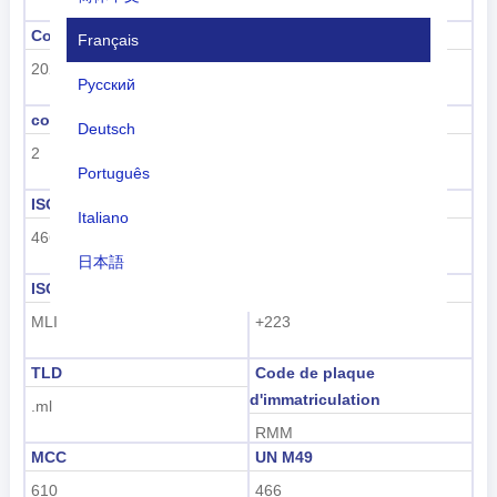
Code de sous-région
Nom de la sous-région
Français
202
Afrique sub-saharienne
Русский
code de région
nom de la région
Deutsch
2
Afrique
Português
ISO 3166-1 numérique
ISO 3166-1-Alpha-2
Italiano
466
ML
日本語
ISO 3166-1-Alpha-3
Indicatif téléphonique
Nederlands
MLI
+223
tiếng Việt
TLD
Code de plaque
Indonesian
d'immatriculation
.ml
RMM
한국어
MCC
UN M49
हिंदी
610
466