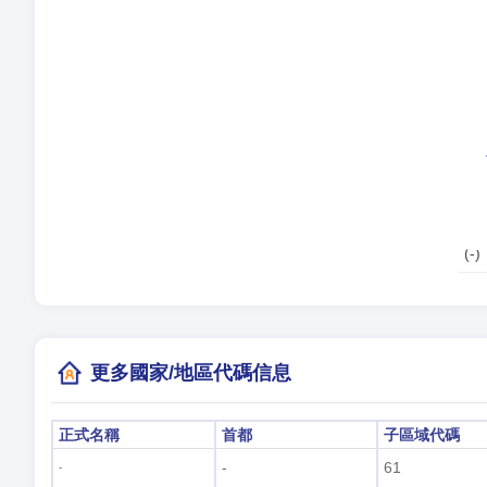
語
時
夏
當
(-)
更多國家/地區代碼信息
正式名稱
首都
子區域代碼
-
61
-