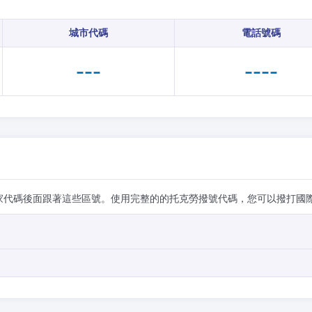
城市代碼
電話號碼
---
----
家代碼後面跟著這些區號。使用完整的的托克勞撥號代碼，您可以撥打國