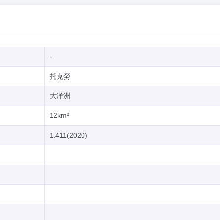
-
托克勞
大洋洲
12km²
1,411(2020)