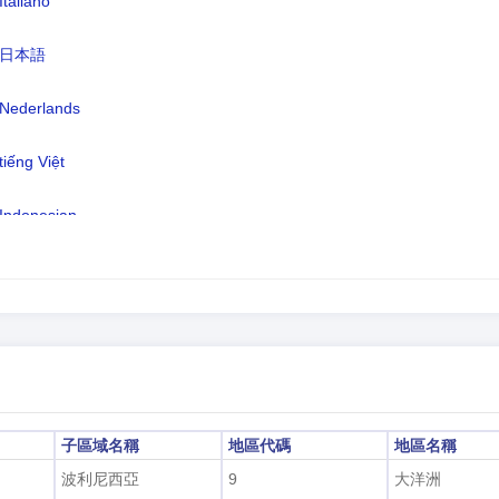
Italiano
言:
托克勞語 93.5%（波利尼西亞語）、
58.9%、薩摩亞語 45.5%、圖瓦盧語
日本語
11.6%、基里巴斯 2.7%、其他 2.5%
4.1%、未指定 0.6%
Nederlands
區:
UTC/GMT +13 小時
tiếng Việt
令時:
不適用
Indonesian
2026-08-08 21:00:4
地時間:
한국어
हिंदी
子區域名稱
地區代碼
地區名稱
波利尼西亞
9
大洋洲