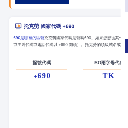
托克勞 國家代碼 +690
690是哪裡的區號
托克勞國家代碼是號碼690。如果您想從其他國
或主叫代碼或電話代碼以 +690 開頭）。托克勞的頂級域名或 TL
撥號代碼
ISO兩字母代碼
690
TK
+
正
首
貨