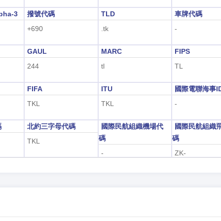
pha-3
撥號代碼
TLD
車牌代碼
+690
.tk
-
GAUL
MARC
FIPS
244
tl
TL
FIFA
ITU
國際電聯海事I
TKL
TKL
-
碼
北約三字母代碼
國際民航組織機場代
國際民航組織
碼
碼
TKL
-
ZK-