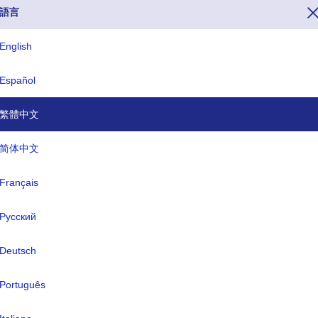
語言
English
Español
家/地區撥打托克勞，可以在整個電話號碼之前撥打號碼690（托克勞的撥
D 或國家/地區特定互聯網域名以 .tk 結尾，托克勞的貨幣名稱是新西蘭元(
繁體中文
简体中文
ISO三字母代碼
TLD
Français
TKL
.tk
Русский
式名稱:
-
Deutsch
都:
-
Português
幣:
新西蘭元(NZD)