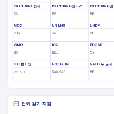
ISO 3166-1 숫자
ISO 3166-1-알파-2
ISO 3166-1-
56
BE
BEL
MCC
UN M49
UNDP
206
56
BEL
WMO
IOC
EDGAR
BX
BEL
C9
ITU 콜사인
GS1 GTIN
NATO 두 글자
540-549
BE
ONA-OTZ
전화 걸기 지침