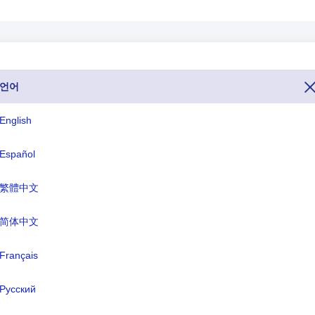
언어
 32. 전화하고 싶다면 벨기에 다른 나라에서, 전화번호로 전화하시면 
화 코드 벨기에 다음으로 시작 +32).최상위 수준
32
도메인 또는 TLD 또는
English
로(EUR).
Español
ISO 세 글자
TLD
繁體中文
BEL
.be
简体中文
식 명칭:
Français
벨기에 왕국
도:
브뤼셀
Русский
화:
유로(EUR)