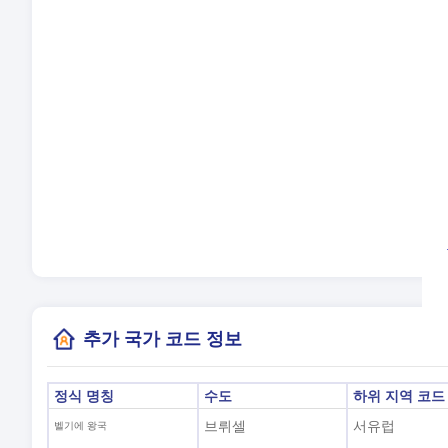
언
시
일
현
(브
추가 국가 코드 정보
정식 명칭
수도
하위 지역 코드
브뤼셀
서유럽
벨기에 왕국