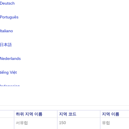
Deutsch
어:
네덜란드어(공식) 60%, 프랑스어(공식
Português
40%, 독일어(공식) 1% 미만, 법적으
중 언어(네덜란드어 및 프랑스어)
Italiano
간대:
UTC/GMT +2 시간
日本語
광 절약 시간:
DST 기준
2026-08-08 12:10:1
Nederlands
지 시각:
뤼셀)
tiếng Việt
Indonesian
한국어
हिंदी
하위 지역 이름
지역 코드
지역 이름
서유럽
150
유럽