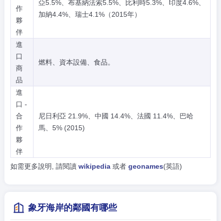
亞5.5%、布基納法索5.5%、比利時5.3%、印度4.6%、
作
加納4.4%、瑞士4.1%（2015年）
夥
伴
進
口
燃料、資本設備、食品。
商
品
進
口 -
合
尼日利亞 21.9%、中國 14.4%、法國 11.4%、巴哈
作
馬、5% (2015)
夥
伴
如需更多說明, 請閱讀
wikipedia
或者
geonames
(英語)
象牙海岸的鄰國有哪些