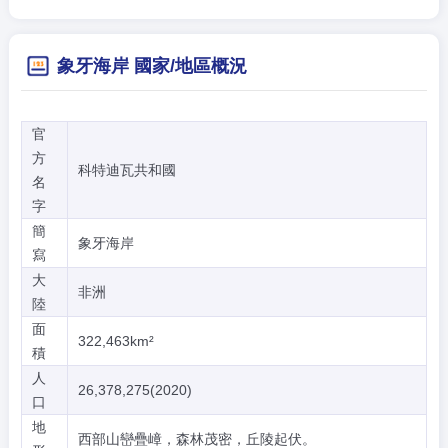
象牙海岸 國家/地區概況
官
方
科特迪瓦共和國
名
字
簡
象牙海岸
寫
大
非洲
陸
面
322,463km²
積
人
26,378,275(2020)
口
地
西部山巒疊嶂，森林茂密，丘陵起伏。