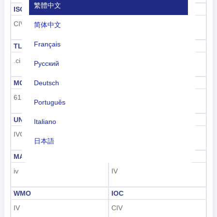
繁體中文
ISO 3166-1-Alpha-3
撥號代碼
CIV
+225
简体中文
Français
TLD
車牌代碼
.ci
CI
Русский
Deutsch
MCC
UN M49
612
384
Português
UNDP
GAUL
Italiano
IVC
66
日本語
MARC
FIPS
Nederlands
iv
IV
tiếng Việt
WMO
IOC
Indonesian
IV
CIV