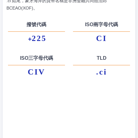
.ci 結尾，象牙海岸的貨幣名稱是非洲金融共同體法郎
BCEAO(XOF)。
撥號代碼
ISO兩字母代碼
225
CI
+
ISO三字母代碼
TLD
CIV
.ci