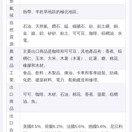
形
氣
熱帶、半乾旱地區的極北地區。
候
自
石油、天然氣、鑽石、錳、鐵礦石、鈷、鋁土礦、銅、
然
金、鎳、鉭、矽砂、粘土、可可豆、咖啡、棕櫚油、水
資
電。
源:
農
主要出口商品是咖啡和可可豆，其他產品有：香蕉、棕
產
櫚仁、玉米、大米、木薯（木薯）、紅薯、糖、棉花、
品:
橡膠和木材。
工
食品、飲料；木製品、煉油、卡車和客車組裝、紡織、
業:
化肥、建築材料、電力、船舶建造和修理。
出
口
可可、咖啡、木材、石油、棉花、香蕉、菠蘿、棕櫚
商
油、魚。
品
出
口
美國8.5%、荷蘭6.2%、法國5.6%、德國5.6%、尼日利
合