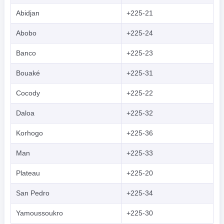
Abidjan
+225-21
Abobo
+225-24
Banco
+225-23
Bouaké
+225-31
Cocody
+225-22
Daloa
+225-32
Korhogo
+225-36
Man
+225-33
Plateau
+225-20
San Pedro
+225-34
Yamoussoukro
+225-30