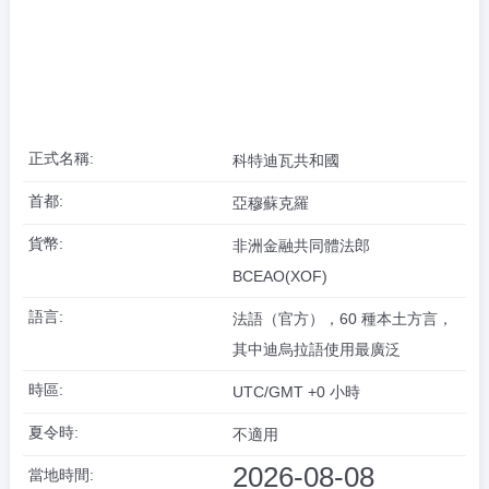
正式名稱:
科特迪瓦共和國
首都:
亞穆蘇克羅
貨幣:
非洲金融共同體法郎
BCEAO(XOF)
語言:
法語（官方），60 種本土方言，
其中迪烏拉語使用最廣泛
時區:
UTC/GMT +0 小時
夏令時:
不適用
2026-08-08
當地時間: