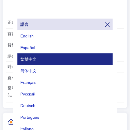
正式名稱:
-
語言
首都:
古利德維肯
English
貨幣:
沒有通用貨幣(-)
Español
語言:
繁體中文
時區:
UTC/GMT -2 小時
简体中文
夏令時:
Français
2026-08-06
當地時間:
Русский
22:47:38
(古利德維肯)
Deutsch
Português
更多國家/地區代碼信息
Italiano