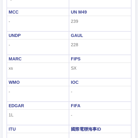
MCC
UN M49
-
239
UNDP
GAUL
-
228
MARC
FIPS
xs
SX
WMO
IOC
-
-
EDGAR
FIFA
1L
-
ITU
國際電聯海事ID