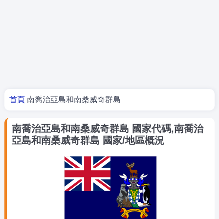
你在這裡
首頁
南喬治亞島和南桑威奇群島
南喬治亞島和南桑威奇群島 國家代碼,南喬治
亞島和南桑威奇群島 國家/地區概況