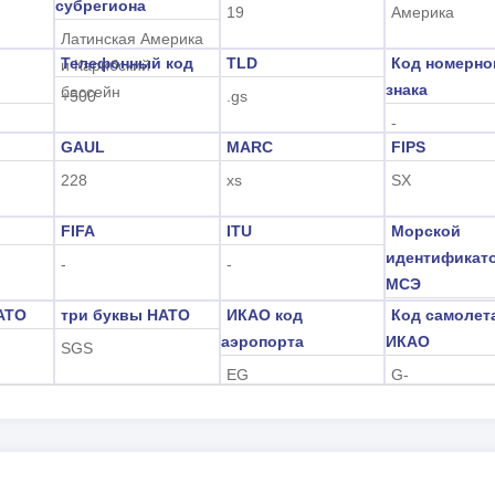
субрегиона
19
Америка
Латинская Америка
Телефонный код
TLD
Код номерно
и Карибский
знака
бассейн
+500
.gs
-
GAUL
MARC
FIPS
228
xs
SX
FIFA
ITU
Морской
идентификат
-
-
МСЭ
АТО
три буквы НАТО
ИКАО код
Код самолет
-
аэропорта
ИКАО
SGS
EG
G-