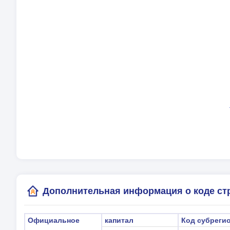
Оф
кап
Ва
Яз
Ча
Ле
Ме
(Г
Дополнительная информация о коде ст
Официальное
капитал
Код субреги