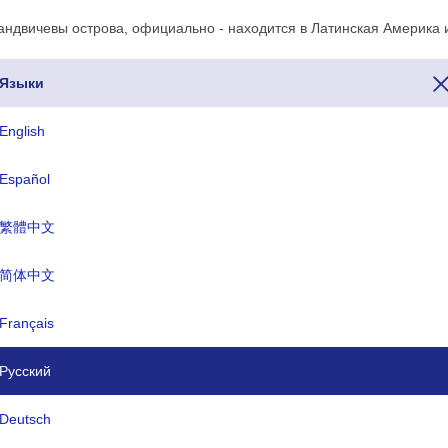
ндвичевы острова, официально - находится в Латинская Америка 
иональная часть Америка.
Языки
English
трова Код страны +500
Español
 острова — это номер 500. Если вы хотите позвонить в Южная Г
 сделать это, набрав номер 500 перед полным телефонным номеро
繁體中文
я и Южные Сандвичевы острова начинается с +500). Домен верхн
ля Южная Георгия и Южные Сандвичевы острова заканчиваются на 
简体中文
ова — Нет универсальной валюты(-).
Français
Три буквы ISO
TLD
Русский
SGS
.gs
Deutsch