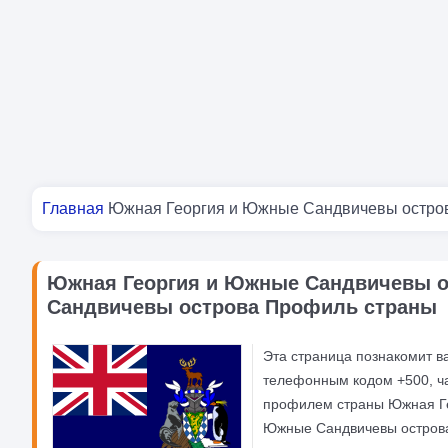
Вы здесь
Главная
Южная Георгия и Южные Сандвичевы остро
Южная Георгия и Южные Сандвичевы о
Сандвичевы острова Профиль страны
Эта страница познакомит в
телефонным кодом +500, ча
профилем страны Южная Ге
Южные Сандвичевы остров