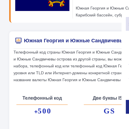
Южная Георгия и Южные Са
Карибский бассейн, субрег
Южная Георгия и Южные Сандвичевы ос
Телефонный код страны Южная Георгия и Южные Сандвичевы
и Южные Сандвичевы острова из другой страны, вы можете
набора, телефонный код или телефонный код Южная Георги
уровня или TLD или Интернет-домены конкретной страны д
название валюты Южная Георгия и Южные Сандвичевы остр
Телефонный код
Две буквы ISO
500
GS
+