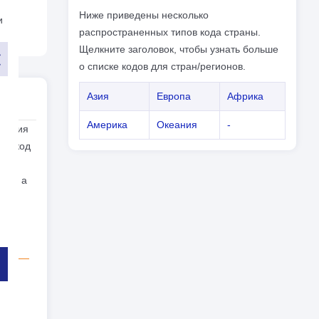
Ниже приведены несколько
и
распространенных типов кода страны.
Щелкните заголовок, чтобы узнать больше
о списке кодов для стран/регионов.
Азия
Европа
Африка
Америка
Океания
-
еоргия
м (код
его
.gs, а