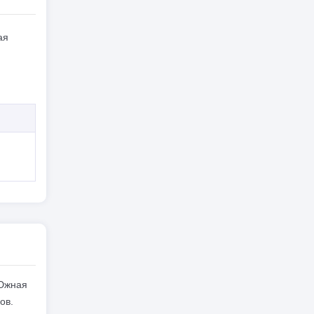
ая
 Южная
ов.