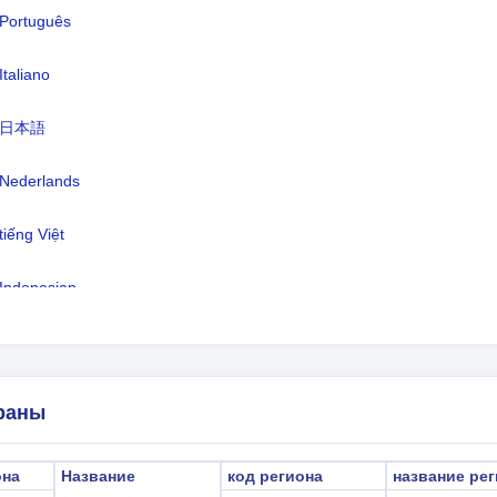
ициальное название:
-
Português
итал:
Грютвикен
Italiano
люта:
Нет универсальной валюты(-)
日本語
ыки:
Nederlands
совой пояс:
UTC/GMT -2 Часы
тнее время:
tiếng Việt
2026-08-09 09:12:5
стное время:
Indonesian
рютвикен)
한국어
हिंदी
раны
она
Название
код региона
название ре