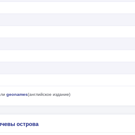
ли
geonames
(английское издание)
ичевы острова