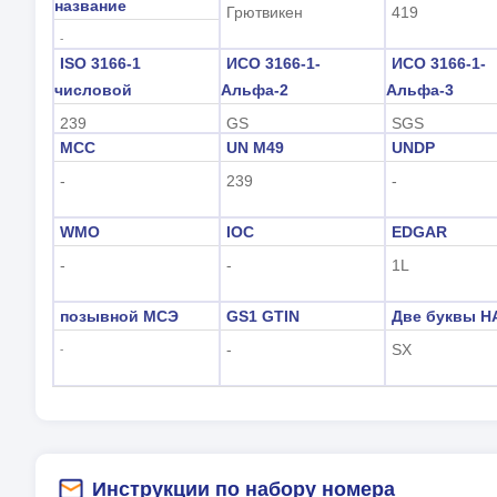
название
Грютвикен
419
-
ISO 3166-1
ИСО 3166-1-
ИСО 3166-1-
числовой
Альфа-2
Альфа-3
239
GS
SGS
MCC
UN M49
UNDP
-
239
-
WMO
IOC
EDGAR
-
-
1L
позывной МСЭ
GS1 GTIN
Две буквы Н
-
SX
-
Инструкции по набору номера