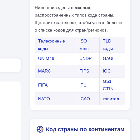
Ниже приведены несколько
распространенных типов кода страны.
Щелкните заголовок, чтобы узнать больше
о списке кодов для стран/регионов.
Телефонные
ISO
TLD
коды
коды
коды
UN M49
UNDP
GAUL
MARC
FIPS
IOC
GS1
FIFA
ITU
е
GTIN
NATO
ICAO
капитал
Код страны по континентам