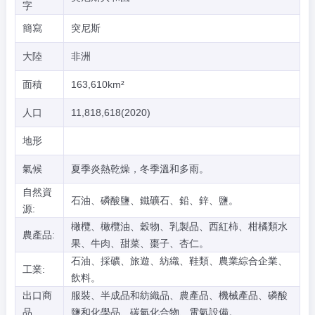
字
簡寫
突尼斯
大陸
非洲
面積
163,610km²
人口
11,818,618(2020)
地形
氣候
夏季炎熱乾燥，冬季溫和多雨。
自然資
石油、磷酸鹽、鐵礦石、鉛、鋅、鹽。
源:
橄欖、橄欖油、穀物、乳製品、西紅柿、柑橘類水
農產品:
果、牛肉、甜菜、棗子、杏仁。
石油、採礦、旅遊、紡織、鞋類、農業綜合企業、
工業:
飲料。
出口商
服裝、半成品和紡織品、農產品、機械產品、磷酸
品
鹽和化學品、碳氫化合物、電氣設備。