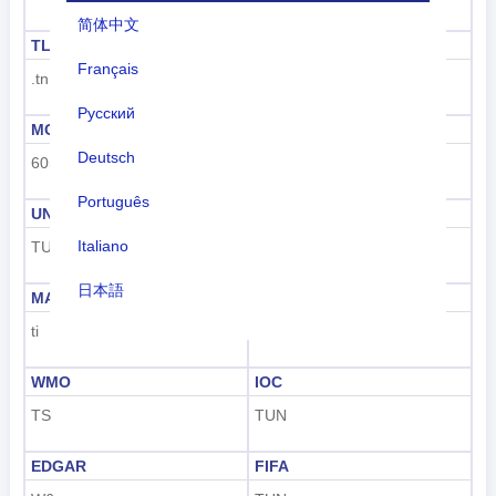
简体中文
TLD
車牌代碼
Français
.tn
TN
Русский
MCC
UN M49
Deutsch
605
788
Português
UNDP
GAUL
Italiano
TUN
248
日本語
MARC
FIPS
ti
TS
Nederlands
tiếng Việt
WMO
IOC
TS
TUN
Indonesian
EDGAR
FIFA
한국어