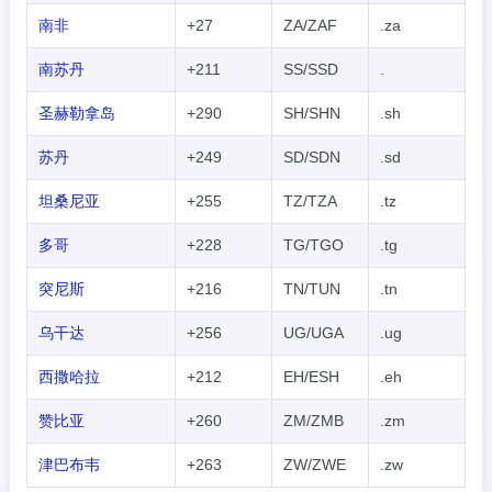
南非
+27
ZA/ZAF
.za
南苏丹
+211
SS/SSD
.
圣赫勒拿岛
+290
SH/SHN
.sh
苏丹
+249
SD/SDN
.sd
坦桑尼亚
+255
TZ/TZA
.tz
多哥
+228
TG/TGO
.tg
突尼斯
+216
TN/TUN
.tn
乌干达
+256
UG/UGA
.ug
西撒哈拉
+212
EH/ESH
.eh
赞比亚
+260
ZM/ZMB
.zm
津巴布韦
+263
ZW/ZWE
.zw