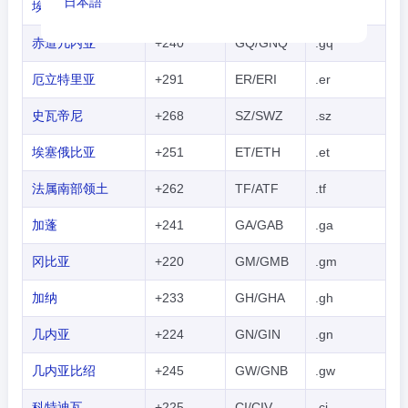
日本語
埃及
+20
EG/EGY
.eg
Nederlands
赤道几内亚
+240
GQ/GNQ
.gq
tiếng Việt
厄立特里亚
+291
ER/ERI
.er
Indonesian
史瓦帝尼
+268
SZ/SWZ
.sz
한국어
埃塞俄比亚
+251
ET/ETH
.et
हिंदी
法属南部领土
+262
TF/ATF
.tf
加蓬
+241
GA/GAB
.ga
冈比亚
+220
GM/GMB
.gm
加纳
+233
GH/GHA
.gh
几内亚
+224
GN/GIN
.gn
几内亚比绍
+245
GW/GNB
.gw
科特迪瓦
+225
CI/CIV
.ci