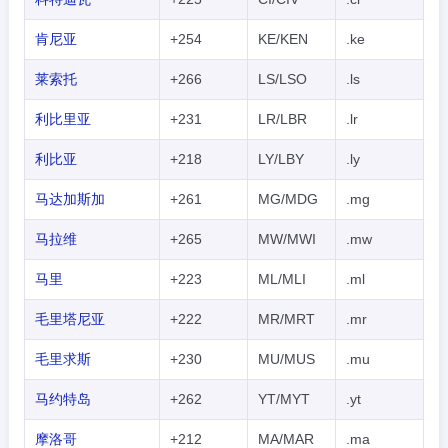
肯尼亚
+254
KE/KEN
.ke
莱索托
+266
LS/LSO
.ls
利比里亚
+231
LR/LBR
.lr
利比亚
+218
LY/LBY
.ly
马达加斯加
+261
MG/MDG
.mg
马拉维
+265
MW/MWI
.mw
马里
+223
ML/MLI
.ml
毛里塔尼亚
+222
MR/MRT
.mr
毛里求斯
+230
MU/MUS
.mu
马约特岛
+262
YT/MYT
.yt
摩洛哥
+212
MA/MAR
.ma