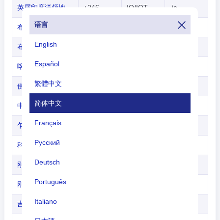
英属印度洋领地
+246
IO/IOT
.io
语言
布基纳法索
+226
BF/BFA
.bf
English
布隆迪
+257
BI/BDI
.bi
Español
喀麦隆
+237
CM/CMR
.cm
繁體中文
佛得角
+238
CV/CPV
.cv
简体中文
中非共和国
+236
CF/CAF
.cf
Français
乍得
+235
TD/TCD
.td
Русский
科摩罗
+269
KM/COM
.km
Deutsch
刚果 - 布
+242
CG/COG
.cg
Português
刚果 - 金
+243
CD/COD
.cd
Italiano
吉布提
+253
DJ/DJI
.dj