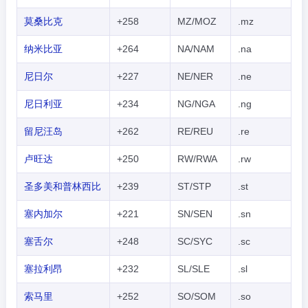
莫桑比克
+258
MZ/MOZ
.mz
纳米比亚
+264
NA/NAM
.na
尼日尔
+227
NE/NER
.ne
尼日利亚
+234
NG/NGA
.ng
留尼汪岛
+262
RE/REU
.re
卢旺达
+250
RW/RWA
.rw
圣多美和普林西比
+239
ST/STP
.st
塞内加尔
+221
SN/SEN
.sn
塞舌尔
+248
SC/SYC
.sc
塞拉利昂
+232
SL/SLE
.sl
索马里
+252
SO/SOM
.so