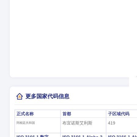
语
时
夏
当
(
更多国家代码信息
正式名称
首都
子区域代码
布宜诺斯艾利斯
419
阿根廷共和国