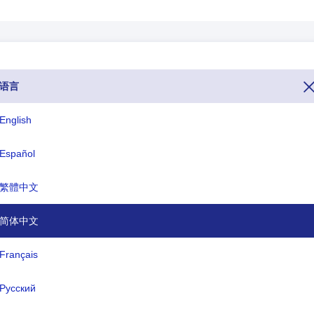
语言
家拨打阿根廷电话，您可以在整个电话号码之前拨打数字54（阿根廷的拨
互联网域名以.ar结尾，阿根廷的货币名称是阿根廷比索(ARS)。
English
Español
ISO三字母
TLD
ARG
.ar
繁體中文
简体中文
式名称:
阿根廷共和国
Français
都:
布宜诺斯艾利斯
Русский
币:
阿根廷比索(ARS)