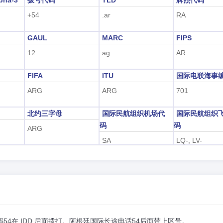
pha-3
拨号代码
TLD
牌照代码
+54
.ar
RA
GAUL
MARC
FIPS
12
ag
AR
FIFA
ITU
国际电联海事
ARG
ARG
701
北约三字母
国际民航组织机场代
国际民航组织
码
码
ARG
SA
LQ-, LV-
4在 IDD 后面拨打。阿根廷国际长途电话54后面带上区号。