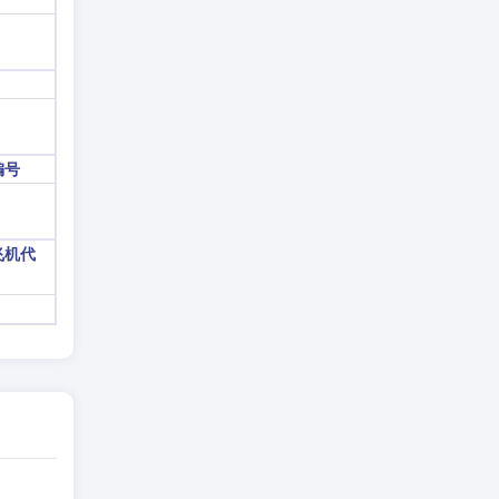
编号
飞机代