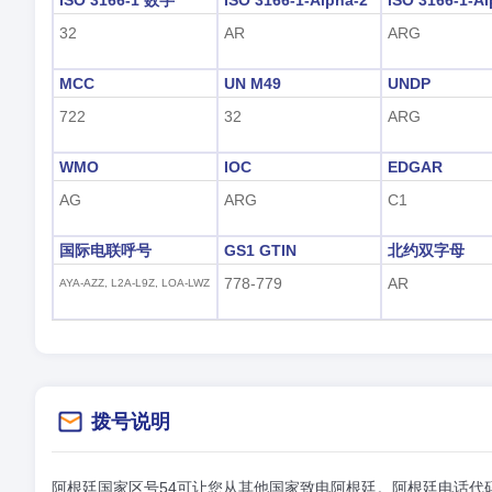
ISO 3166-1 数字
ISO 3166-1-Alpha-2
ISO 3166-1-Al
32
AR
ARG
MCC
UN M49
UNDP
722
32
ARG
WMO
IOC
EDGAR
AG
ARG
C1
国际电联呼号
GS1 GTIN
北约双字母
778-779
AR
AYA-AZZ, L2A-L9Z, LOA-LWZ
拨号说明
阿根廷国家区号54可让您从其他国家致电阿根廷。阿根廷电话代码5