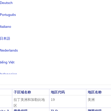
言:
西班牙语（官方）、意大利语、英语
Deutsch
语、法语、土著语（马普敦贡语、盖
Português
语）
区:
UTC/GMT -3 小时
Italiano
令时:
不适用
日本語
2026-08-08 14:52:2
地时间:
Nederlands
布宜诺斯艾利斯)
tiếng Việt
Indonesian
한국어
子区域名称
地区代码
地区名称
हिंदी
拉丁美洲和加勒比地
19
美洲
区