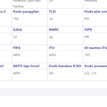
Amerika Latin dan
19
Amerika
Karibia
fa-3
Kode panggilan
TLD
Kode plat no
+54
.ar
RA
GAUL
MARC
FIPS
12
ag
AR
FIFA
ITU
ID maritim IT
ARG
ARG
701
uf
NATO tiga huruf
Kode bandara ICAO
Kode pesawa
ARG
SA
LQ-, LV-