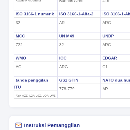
Buenos Aires
419
Republik Argentina
ISO 3166-1 numerik
ISO 3166-1-Alfa-2
ISO 3166-1-Al
32
AR
ARG
MCC
UN M49
UNDP
722
32
ARG
WMO
IOC
EDGAR
AG
ARG
C1
tanda panggilan
GS1 GTIN
NATO dua hur
ITU
778-779
AR
AYA-AZZ, L2A-L9Z, LOA-LWZ
Instruksi Pemanggilan