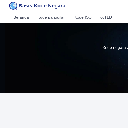
Basis Kode Negara
Beranda
Kode panggilan
Kode ISO
ccTLD
Kode negara a