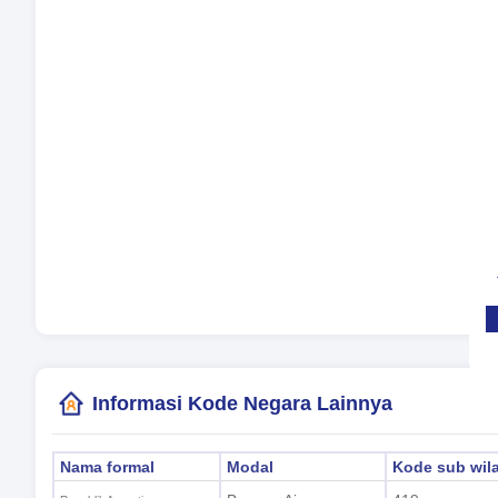
Ma
Ba
Zo
Wa
Wak
(Bu
Informasi Kode Negara Lainnya
Nama formal
Modal
Kode sub wil