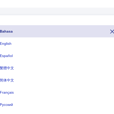
Bahasa
lah nomor 54. Jika Anda ingin menelepon Argentina dari negara lain,
h nomor telepon (Kode panggilan atau kode panggilan atau kode te
English
tau domain internet khusus Negara untuk Argentina diakhiri dengan .a
Español
繁體中文
ISO Tiga Huruf
TLD
ARG
.ar
简体中文
Français
ma formal:
Republik Argentina
Русский
dal:
Buenos Aires