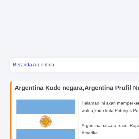
Kamu di sini
Beranda
Argentina
Argentina Kode negara,Argentina Profil N
Halaman ini akan memperken
waktu,kode kota,Petunjuk Pe
Argentina, secara resmi Repub
Amerika.