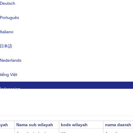
Deutsch
ta uang:
Peso Argentina(ARS)
hasa:
Spanyol (resmi), Italia, Inggris, Jerm
Português
Prancis, pribumi (Mapudungun,
Italiano
Quechua)
na waktu:
UTC/GMT -3 Jam
日本語
ktu musim panas:
Tak dapat diterapkan
Nederlands
2026-08-06 12:51:4
tu lokal:
tiếng Việt
enos Aires)
Indonesian
한국어
हिंदी
ayah
Nama sub wilayah
kode wilayah
nama daerah