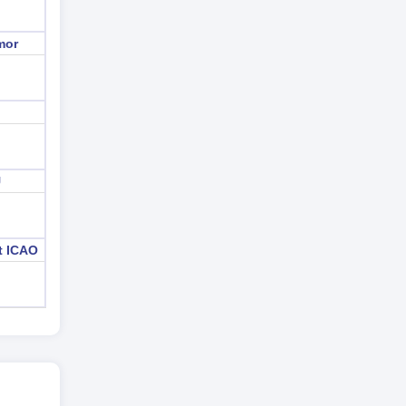
mor
U
t ICAO