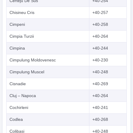
Certeju De Sus
+40-254
Chisineu Cris
+40-257
Cimpeni
+40-258
Cimpia Turzii
+40-264
Cimpina
+40-244
Cimpulung Moldovenesc
+40-230
Cimpulung Muscel
+40-248
Cisnadie
+40-269
Cluj – Napoca
+40-264
Cochirleni
+40-241
Codlea
+40-268
Colibasi
+40-248