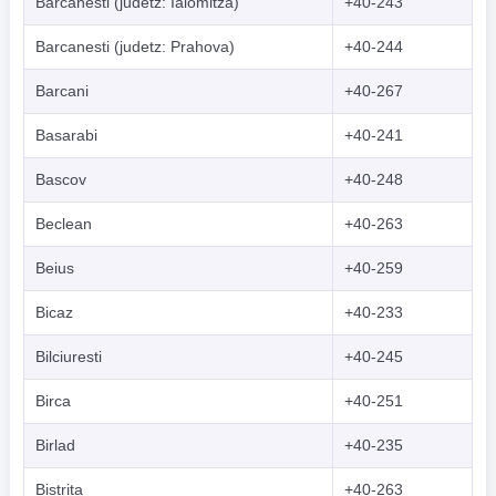
Barcanesti (judetz: Ialomitza)
+40-243
Indonesian
Barcanesti (judetz: Prahova)
+40-244
한국어
Barcani
+40-267
हिंदी
Basarabi
+40-241
Bascov
+40-248
Beclean
+40-263
Beius
+40-259
Bicaz
+40-233
Bilciuresti
+40-245
Birca
+40-251
Birlad
+40-235
Bistrita
+40-263