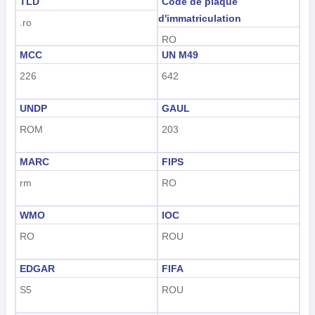
TLD
Code de plaque
d'immatriculation
.ro
RO
MCC
UN M49
226
642
UNDP
GAUL
ROM
203
MARC
FIPS
rm
RO
WMO
IOC
RO
ROU
EDGAR
FIFA
S5
ROU