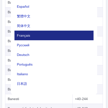
Baia Sprie
+40-262
Español
Baicoi
+40-244
繁體中文
Baiculesti
+40-248
简体中文
Baile Felix
+40-259
Français
Baile Govora
+40-250
Русский
Baile Herculane
+40-255
Deutsch
Baile Olanesti
+40-250
Português
Bailesti
+40-251
Italiano
Bals
+40-249
日本語
Baneasa
+40-241
Nederlands
Banesti
+40-244
tiếng Việt