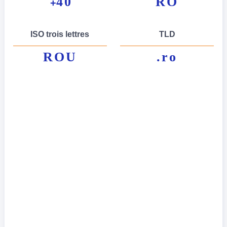
40
RO
+
ISO trois lettres
TLD
ROU
.ro