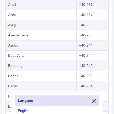
Arad
+40-257
Asau
+40-234
Avrig
+40-269
Axente Sever
+40-269
Azuga
+40-244
Baba Ana
+40-244
Babadag
+40-240
Babeni
+40-250
Bacau
+40-234
Bacia
+40-254
Langues
Baia Mare
+40-262
English