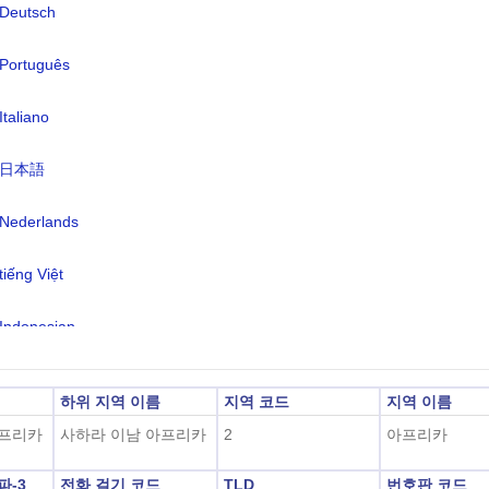
Deutsch
어:
포르투갈어(공식), 반투어 및 기타 아
Português
카 언어
간대:
UTC/GMT +1 시간
Italiano
광 절약 시간:
해당사항 없음
日本語
2026-08-08 01:16:3
지 시각:
안다)
Nederlands
tiếng Việt
Indonesian
한국어
하위 지역 이름
지역 코드
지역 이름
हिंदी
아프리카
사하라 이남 아프리카
2
아프리카
알파-3
전화 걸기 코드
TLD
번호판 코드