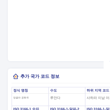
언
시
일
현
(루
추가 국가 코드 정보
정식 명칭
수도
하위 지역 코드
루안다
사하라 이남 
앙골라 공화국
ISO 3166-1 숫자
ISO 3166-1-알파-2
ISO 3166-1-