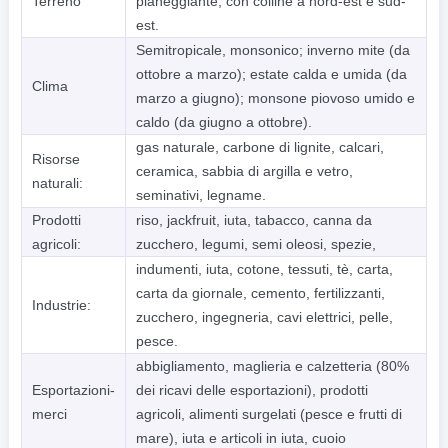
Terreno
pianeggiante, con colline a nord-est e sud-
est.
Semitropicale, monsonico; inverno mite (da
ottobre a marzo); estate calda e umida (da
Clima
marzo a giugno); monsone piovoso umido e
caldo (da giugno a ottobre).
gas naturale, carbone di lignite, calcari,
Risorse
ceramica, sabbia di argilla e vetro,
naturali:
seminativi, legname.
Prodotti
riso, jackfruit, iuta, tabacco, canna da
agricoli:
zucchero, legumi, semi oleosi, spezie,
indumenti, iuta, cotone, tessuti, tè, carta,
carta da giornale, cemento, fertilizzanti,
Industrie:
zucchero, ingegneria, cavi elettrici, pelle,
pesce.
abbigliamento, maglieria e calzetteria (80%
Esportazioni-
dei ricavi delle esportazioni), prodotti
merci
agricoli, alimenti surgelati (pesce e frutti di
mare), iuta e articoli in iuta, cuoio