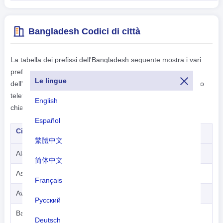
Bangladesh Codici di città
La tabella dei prefissi dell'Bangladesh seguente mostra i vari
prefissi di città per l'Bangladesh. I prefissi nazionali
Le lingue
dell'Bangladesh sono seguiti da questi prefissi. Con il prefisso
telefonico completo dell'Bangladesh, puoi effettuare le tue
English
chiamate internazionali.
Español
City
Dial Codes
繁體中文
Alamdanga
+880-7622
简体中文
Ashugonj
+880-8528
Français
Avaynagar (Noapara)
+880-4222
Русский
Badargonj
+880-5222
Deutsch