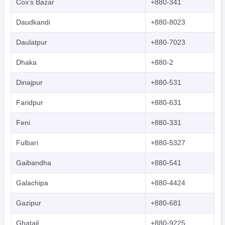
Cox’s Bazar
+880-341
Daudkandi
+880-8023
Daulatpur
+880-7023
Dhaka
+880-2
Dinajpur
+880-531
Faridpur
+880-631
Feni
+880-331
Fulbari
+880-5327
Gaibandha
+880-541
Galachipa
+880-4424
Gazipur
+880-681
Ghatail
+880-9225