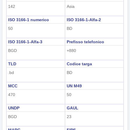
142
Asia
ISO 3166-1 numerico
ISO 3166-1-Alfa-2
50
BD
ISO 3166-1-Alfa-3
Prefisso telefonico
BGD
+880
TLD
Codice targa
.bd
BD
MCC
UN M49
470
50
UNDP
GAUL
BGD
23
MARC
FIPS