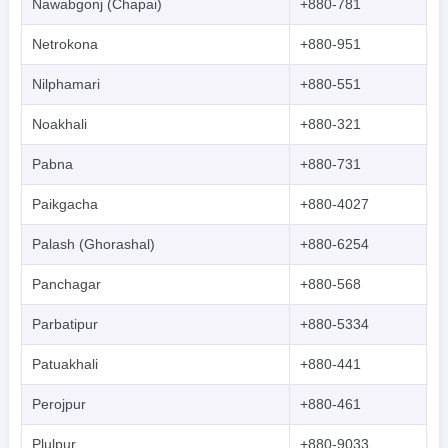
Nawabgonj (Chapai)
+880-781
Netrokona
+880-951
Nilphamari
+880-551
Noakhali
+880-321
Pabna
+880-731
Paikgacha
+880-4027
Palash (Ghorashal)
+880-6254
Panchagar
+880-568
Parbatipur
+880-5334
Patuakhali
+880-441
Perojpur
+880-461
Plulpur
+880-9033