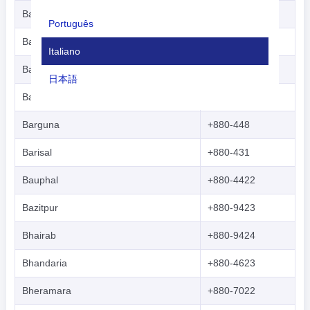
Bagerhat
+880-468
Português
Banaripara
+880-4332
Italiano
Bandarban
+880-361
日本語
Banshkhali
+880-3037
Nederlands
Barguna
+880-448
tiếng Việt
Barisal
+880-431
Indonesian
Bauphal
+880-4422
한국어
Bazitpur
+880-9423
हिंदी
Bhairab
+880-9424
Bhandaria
+880-4623
Bheramara
+880-7022