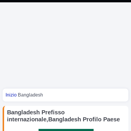
Tu sei qui
Inizio
Bangladesh
Bangladesh Prefisso
internazionale,Bangladesh Profilo Paese