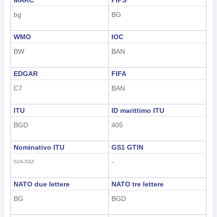
bg
BG
WMO
IOC
BW
BAN
EDGAR
FIFA
C7
BAN
ITU
ID marittimo ITU
BGD
405
Nominativo ITU
GS1 GTIN
-
S2A-S3Z
NATO due lettere
NATO tre lettere
BG
BGD