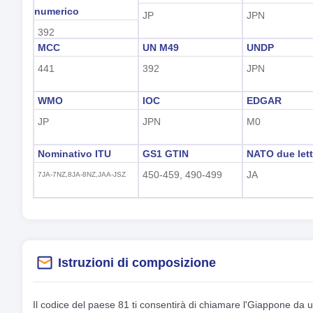
numerico
JP
JPN
392
MCC
UN M49
UNDP
441
392
JPN
WMO
IOC
EDGAR
JP
JPN
M0
Nominativo ITU
GS1 GTIN
NATO due lett
450-459, 490-499
JA
7JA-7NZ,8JA-8NZ,JAA-JSZ
Istruzioni di composizione
Il codice del paese 81 ti consentirà di chiamare l'Giappone da 