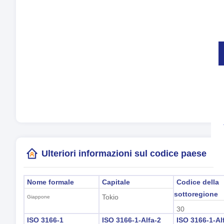
Val
Le 
Fus
Ora
Ora
(To
Ulteriori informazioni sul codice paese
Nome formale
Capitale
Codice della
sottoregione
Tokio
Giappone
30
ISO 3166-1
ISO 3166-1-Alfa-2
ISO 3166-1-Al