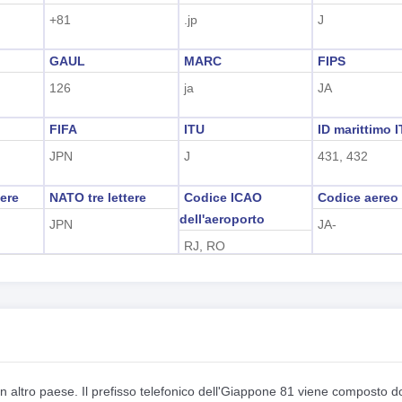
+81
.jp
J
GAUL
MARC
FIPS
126
ja
JA
FIFA
ITU
ID marittimo 
JPN
J
431, 432
ere
NATO tre lettere
Codice ICAO
Codice aereo
dell'aeroporto
JPN
JA-
RJ, RO
un altro paese. Il prefisso telefonico dell'Giappone 81 viene composto 