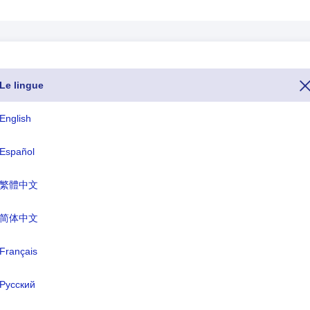
Le lingue
ne è il numero 81. Se vuoi chiamare l'Giappone da un altro paese, puoi f
prefisso o il prefisso o il prefisso telefonico dell'Giappone inizia con +
English
aese per l'Giappone termina con .jp e il nome della valuta dell'Giappone
Español
繁體中文
ISO tre lettere
TLD
JPN
.jp
简体中文
Français
me formale:
Giappone
Русский
itale:
Tokio