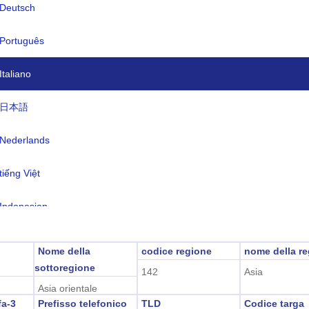
Deutsch
uta:
Yen(JPY)
lingue:
giapponese
Português
o orario:
UTC/GMT +9 Ore
Italiano
 legale:
Non applicabile
日本語
2026-08-07 20:36:4
 locale:
kio)
Nederlands
tiếng Việt
Indonesian
한국어
Nome della
codice regione
nome della r
sottoregione
142
Asia
हिंदी
Asia orientale
fa-3
Prefisso telefonico
TLD
Codice targa