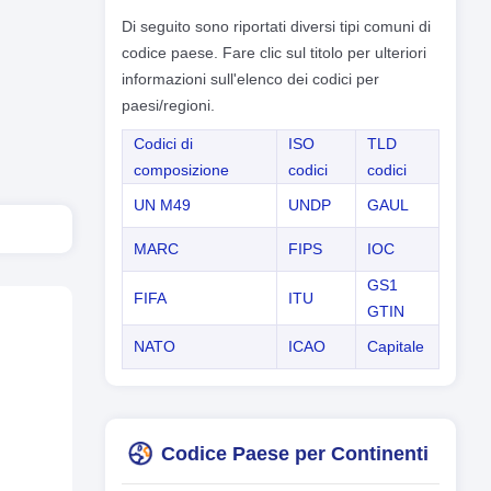
Di seguito sono riportati diversi tipi comuni di
codice paese. Fare clic sul titolo per ulteriori
informazioni sull'elenco dei codici per
paesi/regioni.
Codici di
ISO
TLD
composizione
codici
codici
UN M49
UNDP
GAUL
MARC
FIPS
IOC
GS1
FIFA
ITU
GTIN
NATO
ICAO
Capitale
Codice Paese per Continenti