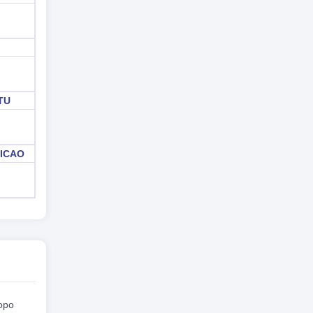
ITU
 ICAO
dopo