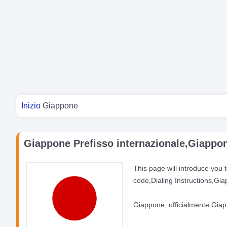
Tu sei qui
Inizio
Giappone
Giappone Prefisso internazionale,Giappon
This page will introduce you
code,Dialing Instructions,Gi
Giappone, ufficialmente Giapp