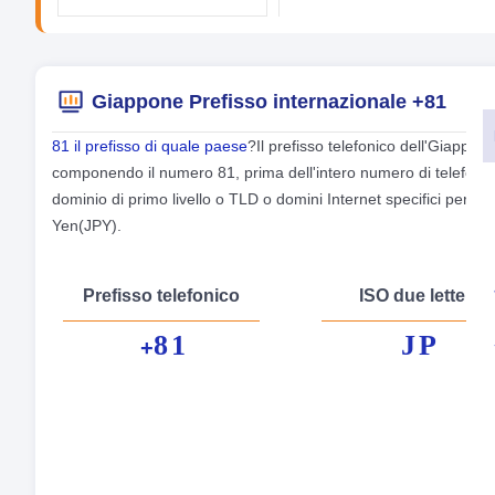
Giappone Prefisso internazionale +81
81 il prefisso di quale paese
?Il prefisso telefonico dell'Giappo
componendo il numero 81, prima dell'intero numero di telefono (il 
dominio di primo livello o TLD o domini Internet specifici per P
Yen(JPY).
Prefisso telefonico
ISO due lettere
81
JP
+
No
Cap