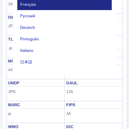
392
JP
Français
Русский
ISO 3166-1-Alpha-3
Indicatif téléphonique
JPN
+81
Deutsch
Português
TLD
Code de plaque
d'immatriculation
.jp
Italiano
J
MCC
UN M49
日本語
441
392
Nederlands
UNDP
GAUL
tiếng Việt
JPN
126
Indonesian
MARC
FIPS
한국어
ja
JA
हिंदी
WMO
IOC