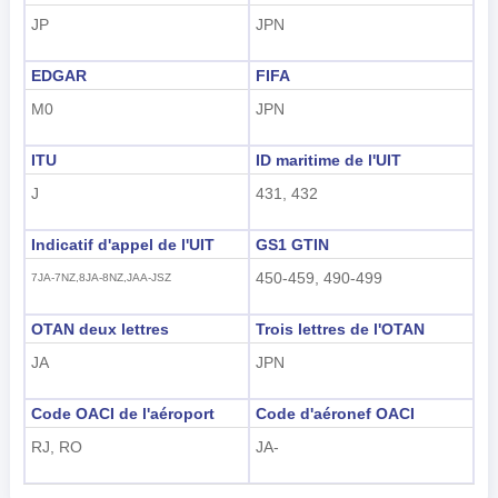
JP
JPN
EDGAR
FIFA
M0
JPN
ITU
ID maritime de l'UIT
J
431, 432
Indicatif d'appel de l'UIT
GS1 GTIN
450-459, 490-499
7JA-7NZ,8JA-8NZ,JAA-JSZ
OTAN deux lettres
Trois lettres de l'OTAN
JA
JPN
Code OACI de l'aéroport
Code d'aéronef OACI
RJ, RO
JA-