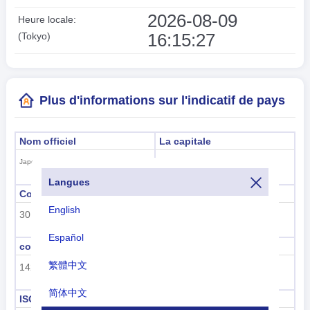
2026-08-09
Heure locale:
16:15:27
(Tokyo)
Plus d'informations sur l'indicatif de pays
Nom officiel
La capitale
Tokyo
Japon
Langues
Code de sous-région
Nom de la sous-région
English
30
Asie de l'Est
Español
code de région
nom de la région
繁體中文
142
Asie
简体中文
ISO 3166-1 numérique
ISO 3166-1-Alpha-2