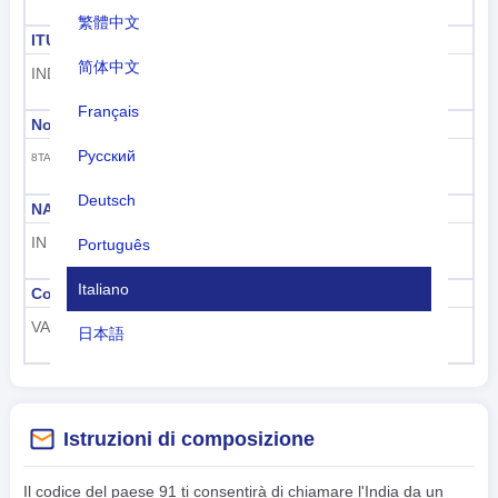
繁體中文
ITU
ID marittimo ITU
简体中文
IND
419
Français
Nominativo ITU
GS1 GTIN
Русский
890
8TA-8YZ, ATA-AWZ, VTA-VWZ
Deutsch
NATO due lettere
NATO tre lettere
IN
IND
Português
Italiano
Codice ICAO dell'aeroporto
Codice aereo ICAO
VA, VE, VI, VO
VT-
日本語
Nederlands
tiếng Việt
Istruzioni di composizione
Indonesian
Il codice del paese 91 ti consentirà di chiamare l'India da un