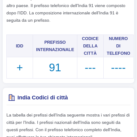
한국어
altro paese. Il prefisso telefonico dell'India 91 viene composto
dopo l'IDD. La composizione internazionale dell'India 91 è
हिंदी
seguita da un prefisso.
CODICE
NUMERO
PREFISSO
IDD
DELLA
DI
INTERNAZIONALE
CITTÀ
TELEFONO
+
91
---
----
India Codici di città
La tabella dei prefissi dell'India seguente mostra i vari prefissi di
città per l'India. I prefissi nazionali dell'India sono seguiti da
questi prefissi. Con il prefisso telefonico completo dell'India,