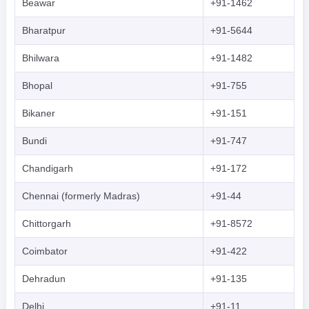
Beawar
+91-1462
Bharatpur
+91-5644
Bhilwara
+91-1482
Bhopal
+91-755
Bikaner
+91-151
Bundi
+91-747
Chandigarh
+91-172
Chennai (formerly Madras)
+91-44
Chittorgarh
+91-8572
Coimbator
+91-422
Dehradun
+91-135
Delhi
+91-11