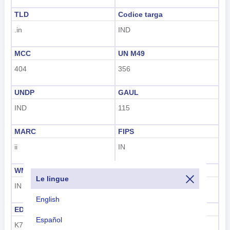
TLD
Codice targa
.in
IND
MCC
UN M49
404
356
UNDP
GAUL
IND
115
MARC
FIPS
ii
IN
WMO
IOC
Le lingue
IN
IND
English
EDGAR
FIFA
Español
K7
IND