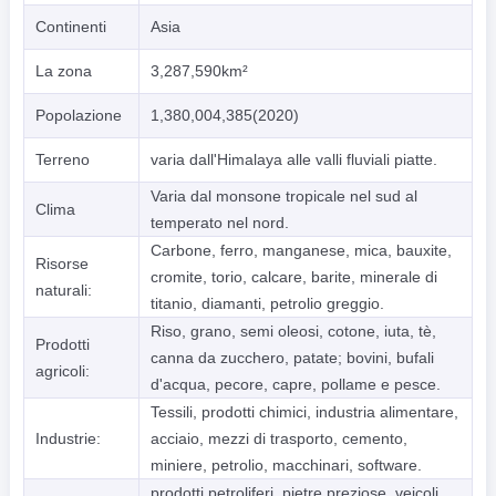
Continenti
Asia
La zona
3,287,590km²
Popolazione
1,380,004,385(2020)
Terreno
varia dall'Himalaya alle valli fluviali piatte.
Varia dal monsone tropicale nel sud al
Clima
temperato nel nord.
Carbone, ferro, manganese, mica, bauxite,
Risorse
cromite, torio, calcare, barite, minerale di
naturali:
titanio, diamanti, petrolio greggio.
Riso, grano, semi oleosi, cotone, iuta, tè,
Prodotti
canna da zucchero, patate; bovini, bufali
agricoli:
d'acqua, pecore, capre, pollame e pesce.
Tessili, prodotti chimici, industria alimentare,
Industrie:
acciaio, mezzi di trasporto, cemento,
miniere, petrolio, macchinari, software.
prodotti petroliferi, pietre preziose, veicoli,