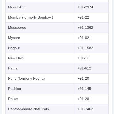
Mount Abu
+91-2974
Mumbai (formerly Bombay )
+91-22
Mussooree
+91-1362
Mysore
+91-821
Nagaur
+91-1582
New Delhi
+91-11
Patna
+91-612
Pune (formerly Poona)
+91-20
Pushkar
+91-145
Rajkot
+91-281
Ranthambhore Natl. Park
+91-7462