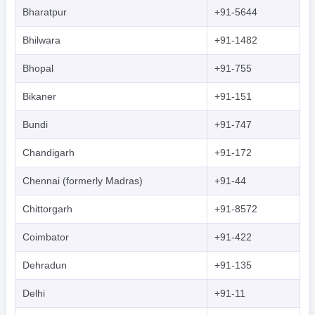
Bharatpur
+91-5644
Bhilwara
+91-1482
Bhopal
+91-755
Bikaner
+91-151
Bundi
+91-747
Chandigarh
+91-172
Chennai (formerly Madras)
+91-44
Chittorgarh
+91-8572
Coimbator
+91-422
Dehradun
+91-135
Delhi
+91-11