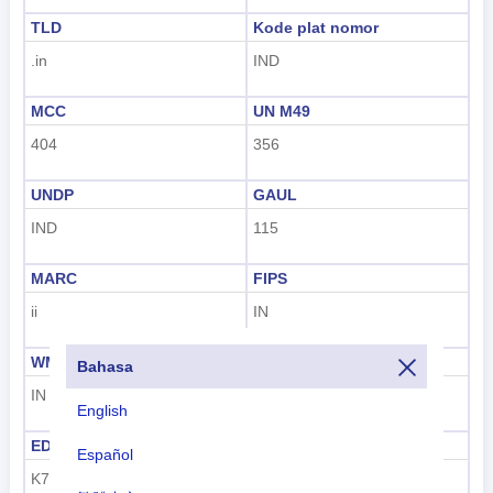
TLD
Kode plat nomor
.in
IND
MCC
UN M49
404
356
UNDP
GAUL
IND
115
MARC
FIPS
ii
IN
WMO
IOC
Bahasa
IN
IND
English
EDGAR
FIFA
Español
K7
IND