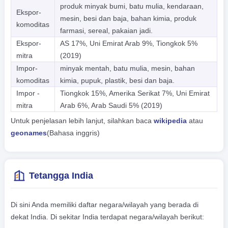
produk minyak bumi, batu mulia, kendaraan,
Ekspor-
mesin, besi dan baja, bahan kimia, produk
komoditas
farmasi, sereal, pakaian jadi.
Ekspor-
AS 17%, Uni Emirat Arab 9%, Tiongkok 5%
mitra
(2019)
Impor-
minyak mentah, batu mulia, mesin, bahan
komoditas
kimia, pupuk, plastik, besi dan baja.
Impor -
Tiongkok 15%, Amerika Serikat 7%, Uni Emirat
mitra
Arab 6%, Arab Saudi 5% (2019)
Untuk penjelasan lebih lanjut, silahkan baca
wikipedia
atau
geonames
(Bahasa inggris)
Tetangga India
Di sini Anda memiliki daftar negara/wilayah yang berada di
dekat India. Di sekitar India terdapat negara/wilayah berikut: