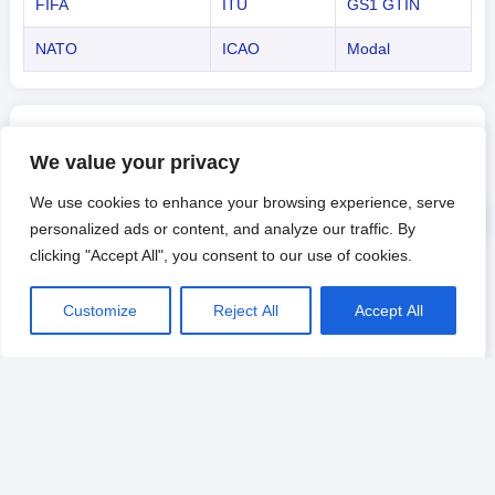
FIFA
ITU
GS1 GTIN
NATO
ICAO
Modal
Kode Negara menurut Benua
We value your privacy
Di bawah ini adalah beberapa jenis kode negara yang umum.
We use cookies to enhance your browsing experience, serve
Klik judul untuk mempelajari lebih lanjut informasi Daftar Kode
personalized ads or content, and analyze our traffic. By
untuk negara/wilayah.
clicking "Accept All", you consent to our use of cookies.
Asia
Eropa
Afrika
Customize
Reject All
Accept All
Amerika
Oceania
-