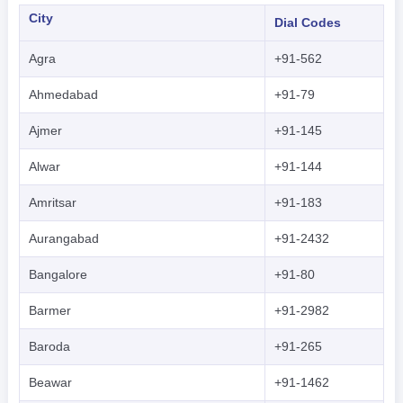
City
Dial Codes
Agra
+91-562
Ahmedabad
+91-79
Ajmer
+91-145
Alwar
+91-144
Amritsar
+91-183
Aurangabad
+91-2432
Bangalore
+91-80
Barmer
+91-2982
Baroda
+91-265
Beawar
+91-1462