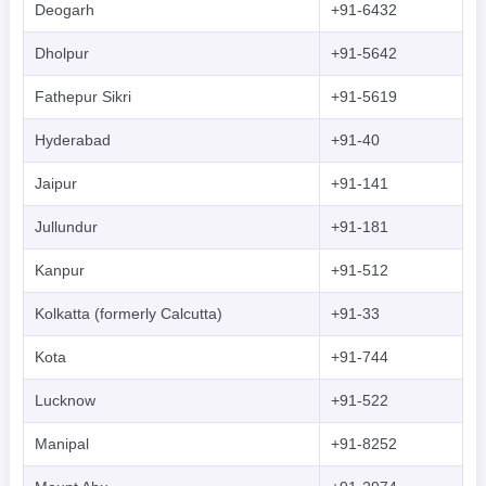
Deogarh
+91-6432
Dholpur
+91-5642
Fathepur Sikri
+91-5619
Hyderabad
+91-40
Jaipur
+91-141
Jullundur
+91-181
Kanpur
+91-512
Kolkatta (formerly Calcutta)
+91-33
Kota
+91-744
Lucknow
+91-522
Manipal
+91-8252