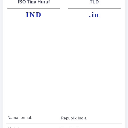
ISO Tiga Huruf
TLD
IND
.in
Nama formal:
Republik India