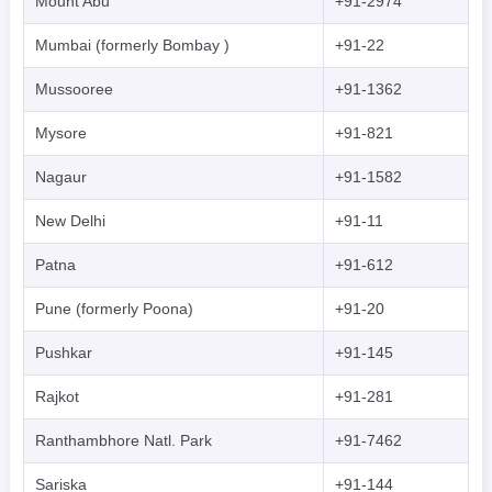
Mount Abu
+91-2974
Mumbai (formerly Bombay )
+91-22
Mussooree
+91-1362
Mysore
+91-821
Nagaur
+91-1582
New Delhi
+91-11
Patna
+91-612
Pune (formerly Poona)
+91-20
Pushkar
+91-145
Rajkot
+91-281
Ranthambhore Natl. Park
+91-7462
Sariska
+91-144