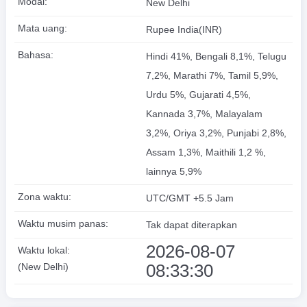
Modal:
New Delhi
Mata uang:
Rupee India(INR)
Bahasa:
Hindi 41%, Bengali 8,1%, Telugu
7,2%, Marathi 7%, Tamil 5,9%,
Urdu 5%, Gujarati 4,5%,
Kannada 3,7%, Malayalam
3,2%, Oriya 3,2%, Punjabi 2,8%,
Assam 1,3%, Maithili 1,2 %,
lainnya 5,9%
Zona waktu:
UTC/GMT +5.5 Jam
Waktu musim panas:
Tak dapat diterapkan
2026-08-07
Waktu lokal:
08:33:31
(New Delhi)