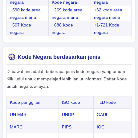
negara
Kode negara
negara
+590 kode area
+269 kode area
+62 kode area
negara mana
negara mana
negara mana
+507 Kode
+688 Kode
+1-721 Kode
negara
negara
negara
Kode Negara berdasarkan jenis
Di bawah ini adalah beberapa jenis kode negara yang umum.
Klik judul untuk mempelajari lebih lanjut informasi Daftar Kode
untuk negara/wilayah.
Kode panggilan
ISO kode
TLD kode
UN M49
UNDP
GAUL
MARC
FIPS
IOC