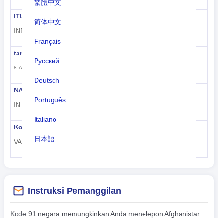
繁體中文
ITU
ID maritim ITU
简体中文
IND
419
Français
tanda panggilan ITU
GS1 GTIN
Русский
890
8TA-8YZ, ATA-AWZ, VTA-VWZ
Deutsch
NATO dua huruf
NATO tiga huruf
Português
IN
IND
Italiano
Kode bandara ICAO
Kode pesawat ICAO
日本語
VA, VE, VI, VO
VT-
Nederlands
tiếng Việt
Instruksi Pemanggilan
Indonesian
Kode 91 negara memungkinkan Anda menelepon Afghanistan
한국어