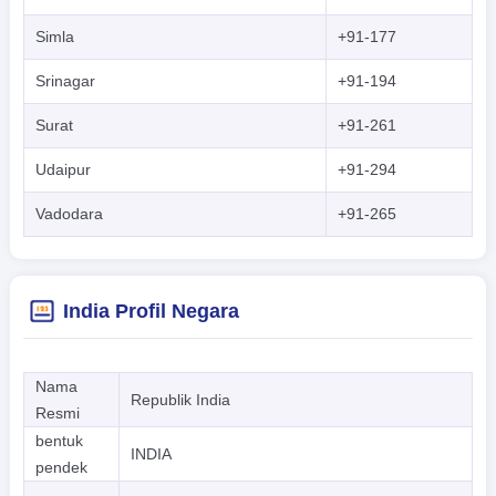
Simla
+91-177
Srinagar
+91-194
Surat
+91-261
Udaipur
+91-294
Vadodara
+91-265
India Profil Negara
Nama
Republik India
Resmi
bentuk
INDIA
pendek