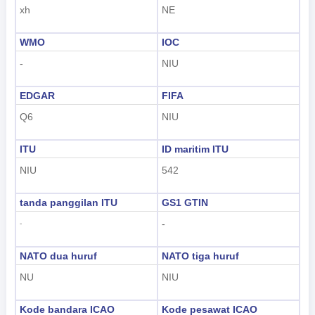
xh
NE
WMO
IOC
-
NIU
EDGAR
FIFA
Q6
NIU
ITU
ID maritim ITU
NIU
542
tanda panggilan ITU
GS1 GTIN
-
-
NATO dua huruf
NATO tiga huruf
NU
NIU
Kode bandara ICAO
Kode pesawat ICAO