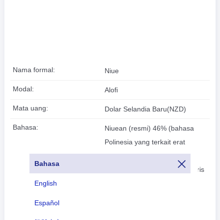
Nama formal:
Niue
Modal:
Alofi
Mata uang:
Dolar Selandia Baru(NZD)
Bahasa:
Niuean (resmi) 46% (bahasa
Polinesia yang terkait erat
dengan Tonga dan Samoa),
Bahasa
Niuean dan Inggris 32%, Inggris
English
(resmi) 11%, Niuean dan lain-
lain 5%, lainnya 6% (2011
Español
perkiraan)