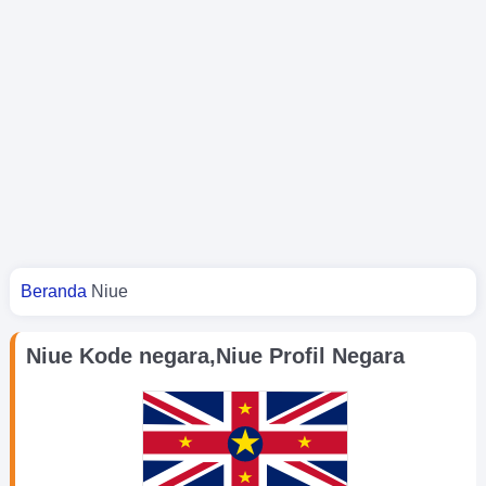
Kamu di sini
Beranda
Niue
Niue Kode negara,Niue Profil Negara