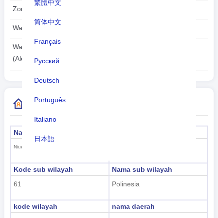
繁體中文
Zona waktu:
UTC/GMT -11 Jam
简体中文
Waktu musim panas:
Tak dapat diterapkan
Français
2026-08-06
Waktu lokal:
11:19:25
(Alofi)
Русский
Deutsch
Português
Informasi Kode Negara Lainnya
Italiano
Nama formal
Modal
日本語
Alofi
Niue
Nederlands
Kode sub wilayah
Nama sub wilayah
tiếng Việt
61
Polinesia
Indonesian
kode wilayah
nama daerah
한국어