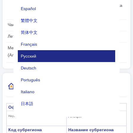
другие 5%, другие 6% (оценка
Español
2011 г.)
繁體中文
Часовой пояс:
UTC/GMT -11 Часы
简体中文
Летнее время:
Непригодный
Français
2026-08-05
Местное время:
16:09:09
(Алофи)
Русский
Deutsch
Português
Дополнительная информация о коде
страны
Italiano
日本語
Официальное название
капитал
Nederlands
Алофи
Ниуэ
tiếng Việt
Код субрегиона
Название субрегиона