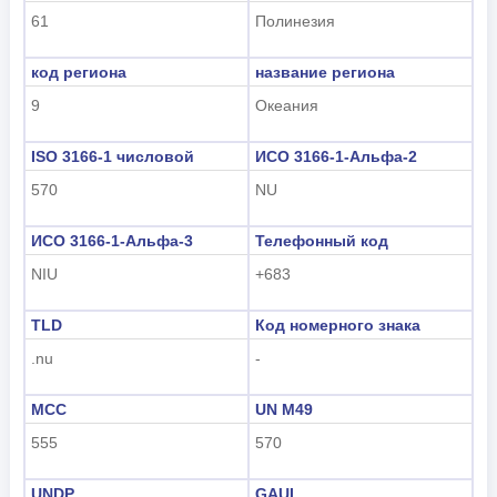
61
Полинезия
Indonesian
한국어
код региона
название региона
9
Океания
हिंदी
ISO 3166-1 числовой
ИСО 3166-1-Альфа-2
570
NU
ИСО 3166-1-Альфа-3
Телефонный код
NIU
+683
TLD
Код номерного знака
.nu
-
MCC
UN M49
555
570
UNDP
GAUL