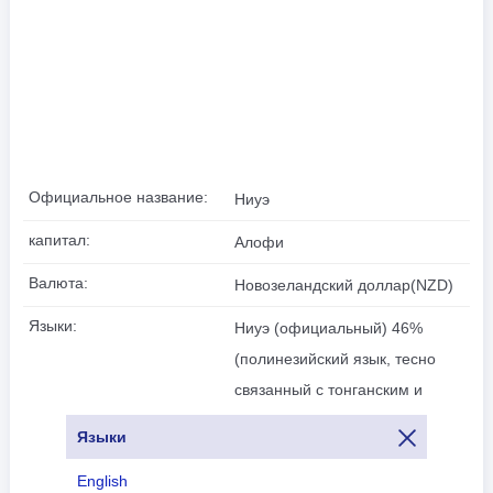
Официальное название:
Ниуэ
капитал:
Алофи
Валюта:
Новозеландский доллар(NZD)
Языки:
Ниуэ (официальный) 46%
(полинезийский язык, тесно
связанный с тонганским и
самоанским), ниуэ и
Языки
английский 32%, английский
English
(официальный) 11%, ниуэ и