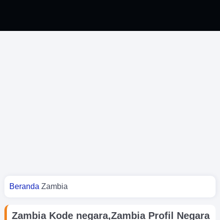
Kamu di sini
Beranda
Zambia
Zambia Kode negara,Zambia Profil Negara