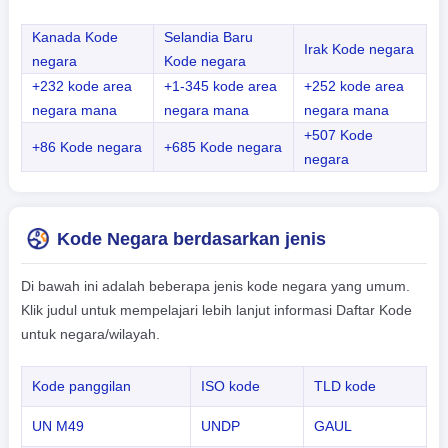
Kanada Kode
Selandia Baru
Irak Kode negara
negara
Kode negara
+232 kode area
+1-345 kode area
+252 kode area
negara mana
negara mana
negara mana
+507 Kode
+86 Kode negara
+685 Kode negara
negara
Kode Negara berdasarkan jenis
Di bawah ini adalah beberapa jenis kode negara yang umum.
Klik judul untuk mempelajari lebih lanjut informasi Daftar Kode
untuk negara/wilayah.
Kode panggilan
ISO kode
TLD kode
UN M49
UNDP
GAUL