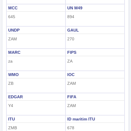
tiếng Việt
MCC
UN M49
645
894
Indonesian
한국어
UNDP
GAUL
ZAM
270
हिंदी
MARC
FIPS
za
ZA
WMO
IOC
ZB
ZAM
EDGAR
FIFA
Y4
ZAM
ITU
ID maritim ITU
ZMB
678