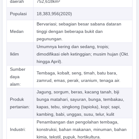
daerah
752,618km²
Populasi
18,383,956(2020)
Bervariasi; sebagian besar sabana dataran
Medan
tinggi dengan beberapa bukit dan
pegunungan.
Umumnya kering dan sedang, tropis;
Iklim
dimodifikasi oleh ketinggian; musim hujan (Okt.
hingga April).
Sumber
Tembaga, kobalt, seng, timah, batu bara,
daya
zamrud, emas, perak, uranium, tenaga air.
alam:
Jagung, sorgum, beras, kacang tanah, biji
Produk
bunga matahari, sayuran, bunga, tembakau,
pertanian:
kapas, tebu, singkong (tapioka), kopi; sapi,
kambing, babi, unggas, susu, telur, kulit
Penambangan dan pengolahan tembaga,
Industri:
konstruksi, bahan makanan, minuman, bahan
kimia, tekstil, pupuk, hortikultura.