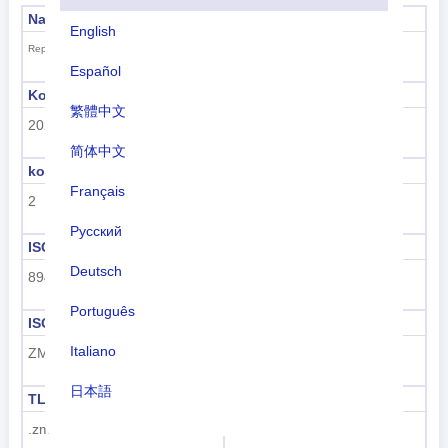
Nama formal
Modal
English
Lusaka
Republik Zambia
Español
Kode sub wilayah
Nama sub wilayah
繁體中文
202
Sub-Sahara Afrika
简体中文
kode wilayah
nama daerah
Français
2
Afrika
Русский
ISO 3166-1 numerik
ISO 3166-1-Alfa-2
Deutsch
894
ZM
Português
ISO 3166-1-Alfa-3
Kode panggilan
Italiano
ZMB
+260
日本語
TLD
Kode plat nomor
.zm
RNR
Nederlands