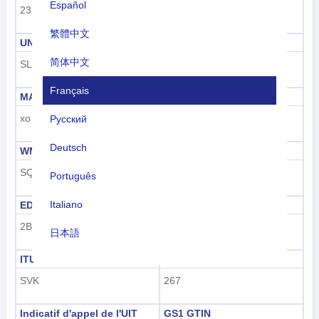
Español
231
703
繁體中文
UNDP
GAUL
简体中文
SLO
223
Français
MARC
FIPS
xo
LO
Русский
Deutsch
WMO
IOC
SQ
SVK
Português
Italiano
EDGAR
FIFA
2B
SVK
日本語
ITU
ID maritime de l'UIT
Nederlands
SVK
267
tiếng Việt
Indicatif d'appel de l'UIT
GS1 GTIN
Indonesian