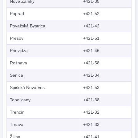
Nové Zámky
+421-35
Poprad
+421-52
Považská Bystrica
+421-42
Prešov
+421-51
Prievidza
+421-46
Rožnava
+421-58
Senica
+421-34
Spišská Nová Ves
+421-53
Topol’cany
+421-38
Trencín
+421-32
Trnava
+421-33
Žilina
+421-41