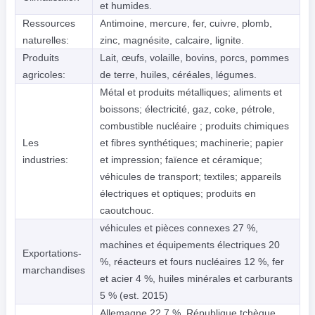
et humides.
Ressources
Antimoine, mercure, fer, cuivre, plomb,
naturelles:
zinc, magnésite, calcaire, lignite.
Produits
Lait, œufs, volaille, bovins, porcs, pommes
agricoles:
de terre, huiles, céréales, légumes.
Métal et produits métalliques; aliments et
boissons; électricité, gaz, coke, pétrole,
combustible nucléaire ; produits chimiques
Les
et fibres synthétiques; machinerie; papier
industries:
et impression; faïence et céramique;
véhicules de transport; textiles; appareils
électriques et optiques; produits en
caoutchouc.
véhicules et pièces connexes 27 %,
machines et équipements électriques 20
Exportations-
%, réacteurs et fours nucléaires 12 %, fer
marchandises
et acier 4 %, huiles minérales et carburants
5 % (est. 2015)
Allemagne 22,7 %, République tchèque