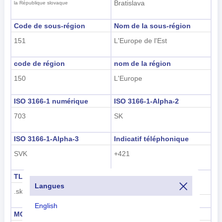
Bratislava
la République slovaque
Code de sous-région
Nom de la sous-région
151
L'Europe de l'Est
code de région
nom de la région
150
L'Europe
ISO 3166-1 numérique
ISO 3166-1-Alpha-2
703
SK
ISO 3166-1-Alpha-3
Indicatif téléphonique
SVK
+421
TLD
Code de plaque
Langues
d'immatriculation
.sk
SK
English
MCC
UN M49