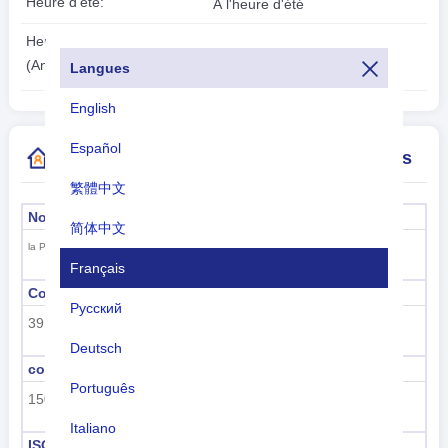
Heure d'été:
À l'heure d'été
2026-08-10
Heure locale:
21:16:41
(Andorre-la-Vieille)
Langues
English
Español
Plus d'informations sur l'indicatif de pays
繁體中文
Nom officiel
La capitale
简体中文
Andorre-la-Vieille
la Principauté d'Andorre
Français
Code de sous-région
Nom de la sous-région
Русский
39
Europe du Sud
Deutsch
code de région
nom de la région
Português
150
L'Europe
Italiano
ISO 3166-1 numérique
ISO 3166-1-Alpha-2