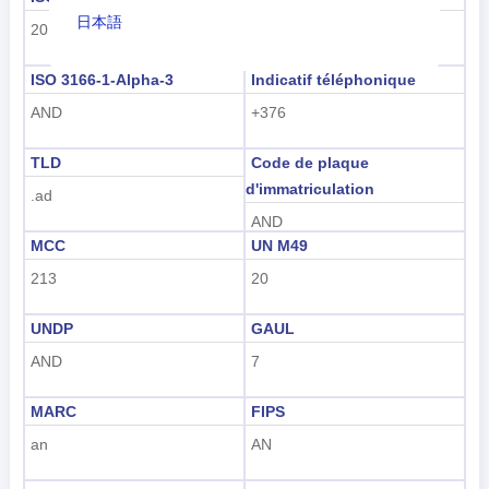
日本語
20
AD
Nederlands
ISO 3166-1-Alpha-3
Indicatif téléphonique
tiếng Việt
AND
+376
Indonesian
TLD
Code de plaque
d'immatriculation
.ad
한국어
AND
हिंदी
MCC
UN M49
213
20
UNDP
GAUL
AND
7
MARC
FIPS
an
AN