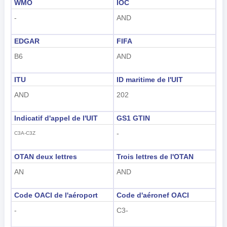
WMO
IOC
-
AND
EDGAR
FIFA
B6
AND
ITU
ID maritime de l'UIT
AND
202
Indicatif d'appel de l'UIT
GS1 GTIN
-
C3A-C3Z
OTAN deux lettres
Trois lettres de l'OTAN
AN
AND
Code OACI de l'aéroport
Code d'aéronef OACI
-
C3-