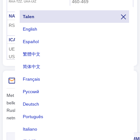
460-469
RAA-TZZ, UAA-UIZ
NAVO twee letter
NAVO drieletterig
Talen
RS
RUS
English
ICAO-luchthavencode
ICAO-vliegtuigcode
Español
UE, UH, UI, UL, UN, UO, UR,
RA-
繁體中文
US, UU, UW
简体中文
Français
Kies instructies
Русский
Met de landcode 7 kunt u vanuit een ander land naar Rusland
bellen. Afghaanse telefooncode 7 wordt gekozen na de IDD.
Deutsch
Rusland internationaal bellen 7 wordt gevolgd door een
Português
netnummer.
Italiano
IDD
LANDCODE
STADSCODE
TELEFOONNUMM