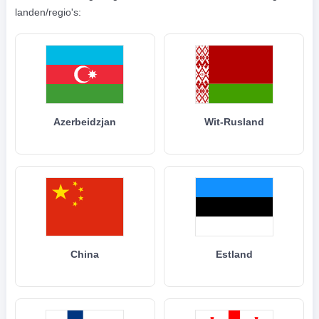
landen/regio's:
Azerbeidzjan
Wit-Rusland
China
Estland