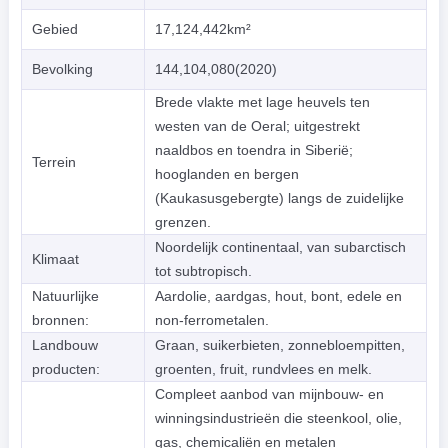
Gebied
17,124,442km²
Bevolking
144,104,080(2020)
Brede vlakte met lage heuvels ten
westen van de Oeral; uitgestrekt
naaldbos en toendra in Siberië;
Terrein
hooglanden en bergen
(Kaukasusgebergte) langs de zuidelijke
grenzen.
Noordelijk continentaal, van subarctisch
Klimaat
tot subtropisch.
Natuurlijke
Aardolie, aardgas, hout, bont, edele en
bronnen:
non-ferrometalen.
Landbouw
Graan, suikerbieten, zonnebloempitten,
producten:
groenten, fruit, rundvlees en melk.
Compleet aanbod van mijnbouw- en
winningsindustrieën die steenkool, olie,
gas, chemicaliën en metalen