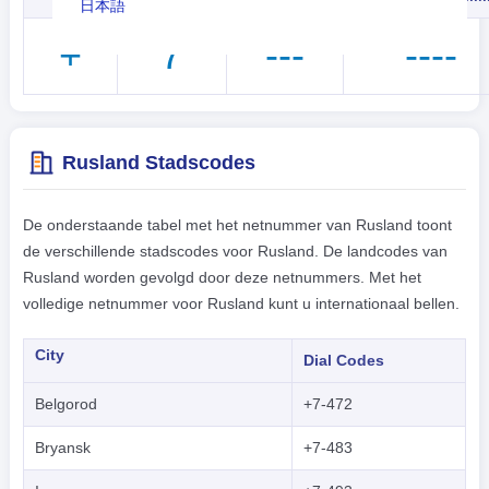
日本語
+
7
---
----
Nederlands
tiếng Việt
Indonesian
Rusland Stadscodes
한국어
हिंदी
De onderstaande tabel met het netnummer van Rusland toont
de verschillende stadscodes voor Rusland. De landcodes van
Rusland worden gevolgd door deze netnummers. Met het
volledige netnummer voor Rusland kunt u internationaal bellen.
City
Dial Codes
Belgorod
+7-472
Bryansk
+7-483