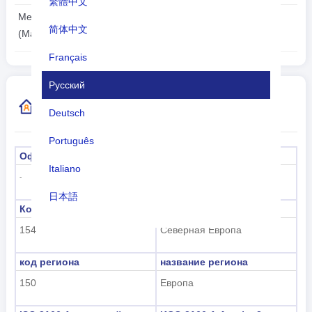
繁體中文
2026-08-07
Местное время:
简体中文
22:46:11
(Мариехамн)
Français
Русский
Дополнительная информация о коде
Deutsch
страны
Português
Официальное название
капитал
Italiano
Мариехамн
-
日本語
Код субрегиона
Название субрегиона
Nederlands
154
Северная Европа
tiếng Việt
код региона
название региона
Indonesian
150
Европа
한국어