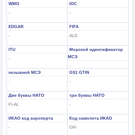
WMO
IOC
-
-
EDGAR
FIFA
-
ALD
ITU
Морской идентификатор
МСЭ
-
-
позывной МСЭ
GS1 GTIN
-
-
Две буквы НАТО
три буквы НАТО
FI-AL
-
ИКАО код аэропорта
Код самолета ИКАО
-
OH-