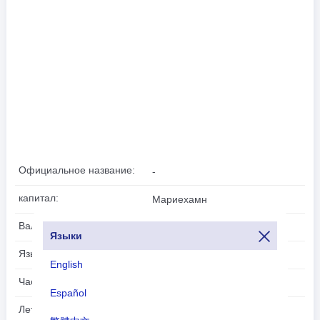
Официальное название:
-
капитал:
Мариехамн
Валюта:
Евро(EUR)
Языки
Языки:
Шведский
English
Часовой пояс:
UTC/GMT +2 Часы
Español
Летнее время:
Летнее время