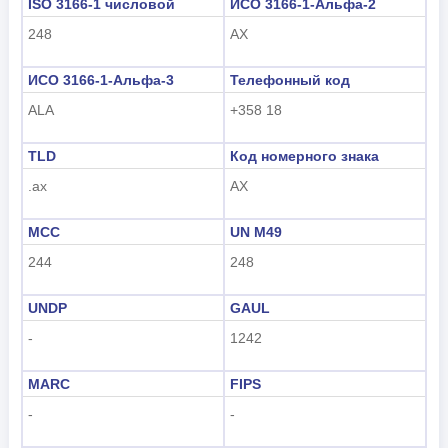
ISO 3166-1 числовой
ИСО 3166-1-Альфа-2
248
AX
हिंदी
ИСО 3166-1-Альфа-3
Телефонный код
ALA
+358 18
TLD
Код номерного знака
.ax
AX
MCC
UN M49
244
248
UNDP
GAUL
-
1242
MARC
FIPS
-
-