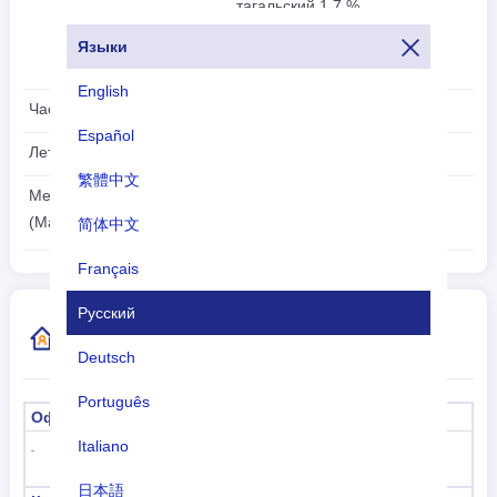
тагальский 1,7 %,
португальский 0,7 %, другие
Языки
1,3 %
English
Часовой пояс:
UTC/GMT +8 Часы
Español
Летнее время:
Непригодный
繁體中文
2026-08-06
Местное время:
07:48:11
(Макао)
简体中文
Français
Русский
Дополнительная информация о коде
страны
Deutsch
Português
Официальное название
капитал
Italiano
Макао
-
日本語