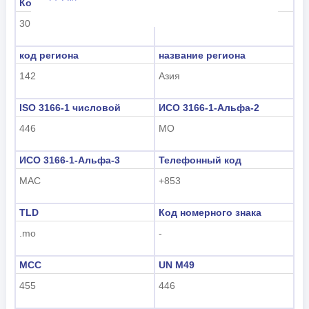
Код субрегиона
Название субрегиона
Nederlands
30
Восточная Азия
tiếng Việt
код региона
название региона
142
Азия
Indonesian
한국어
ISO 3166-1 числовой
ИСО 3166-1-Альфа-2
446
MO
हिंदी
ИСО 3166-1-Альфа-3
Телефонный код
MAC
+853
TLD
Код номерного знака
.mo
-
MCC
UN M49
455
446