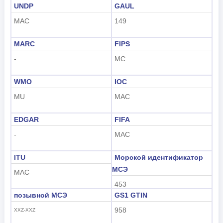
UNDP
GAUL
MAC
149
MARC
FIPS
-
MC
WMO
IOC
MU
MAC
EDGAR
FIFA
-
MAC
ITU
Морской идентификатор
МСЭ
MAC
453
позывной МСЭ
GS1 GTIN
958
XXZ-XXZ