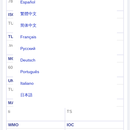
788
TN
Español
繁體中文
ISO 3166-1-알파-3
전화 걸기 코드
TUN
+216
简体中文
TLD
번호판 코드
Français
.tn
TN
Русский
MCC
UN M49
Deutsch
605
788
Português
UNDP
GAUL
Italiano
TUN
248
日本語
MARC
FIPS
Nederlands
ti
TS
tiếng Việt
WMO
IOC
Indonesian