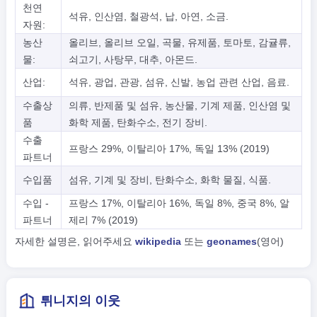
천연
석유, 인산염, 철광석, 납, 아연, 소금.
자원:
농산
올리브, 올리브 오일, 곡물, 유제품, 토마토, 감귤류,
물:
쇠고기, 사탕무, 대추, 아몬드.
산업:
석유, 광업, 관광, 섬유, 신발, 농업 관련 산업, 음료.
수출상
의류, 반제품 및 섬유, 농산물, 기계 제품, 인산염 및
품
화학 제품, 탄화수소, 전기 장비.
수출
프랑스 29%, 이탈리아 17%, 독일 13% (2019)
파트너
수입품
섬유, 기계 및 장비, 탄화수소, 화학 물질, 식품.
수입 -
프랑스 17%, 이탈리아 16%, 독일 8%, 중국 8%, 알
파트너
제리 7% (2019)
자세한 설명은, 읽어주세요
wikipedia
또는
geonames
(영어)
튀니지의 이웃