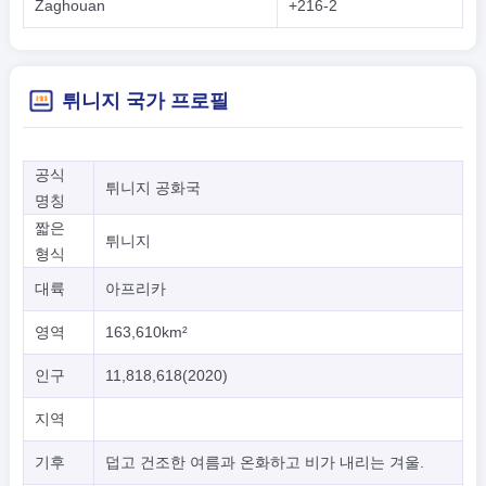
Zaghouan
+216-2
튀니지 국가 프로필
공식
튀니지 공화국
명칭
짧은
튀니지
형식
대륙
아프리카
영역
163,610km²
인구
11,818,618(2020)
지역
기후
덥고 건조한 여름과 온화하고 비가 내리는 겨울.