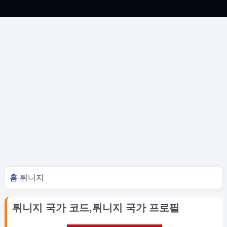
너 여기 있어
홈
튀니지
튀니지 국가 코드,튀니지 국가 프로필