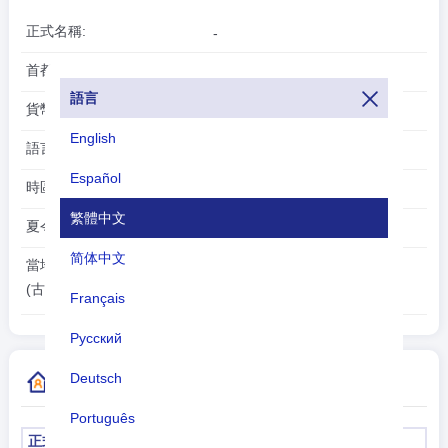
正式名稱:
-
首都:
古斯塔維亞
語言
貨幣:
歐元(EUR)
English
語言:
法語（初級）、英語
Español
時區:
UTC/GMT -4 小時
繁體中文
夏令時:
不適用
简体中文
2026-08-08
當地時間:
14:00:46
(古斯塔維亞)
Français
Русский
Deutsch
更多國家/地區代碼信息
Português
正式名稱
首都