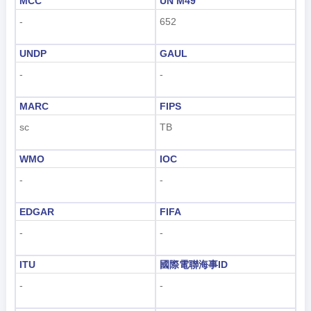
MCC
UN M49
-
652
UNDP
GAUL
-
-
MARC
FIPS
sc
TB
WMO
IOC
-
-
EDGAR
FIFA
-
-
ITU
國際電聯海事ID
-
-