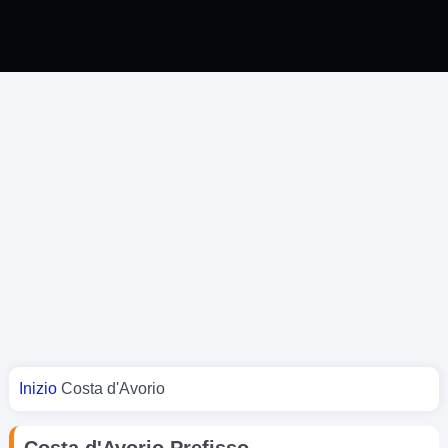
Tu sei qui
Inizio
Costa d'Avorio
Costa d'Avorio Prefisso