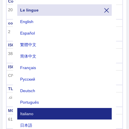
Codice della sottoregione
Nome della sottoregione
202
Africa sub-sahariana
Le lingue
English
codice regione
nome della regione
2
Africa
Español
繁體中文
ISO 3166-1 numerico
ISO 3166-1-Alfa-2
384
CI
简体中文
ISO 3166-1-Alfa-3
Prefisso telefonico
Français
CIV
+225
Русский
TLD
Codice targa
Deutsch
.ci
CI
Português
MCC
UN M49
Italiano
612
384
日本語