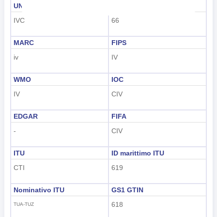
UNDP
GAUL
Nederlands
IVC
66
tiếng Việt
MARC
FIPS
Indonesian
iv
IV
한국어
WMO
IOC
हिंदी
IV
CIV
EDGAR
FIFA
-
CIV
ITU
ID marittimo ITU
CTI
619
Nominativo ITU
GS1 GTIN
618
TUA-TUZ