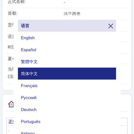
正式名称:
-
首都:
法兰西堡
货币:
欧元(EUR)
语言
语言:
English
时区:
UTC/GMT -4 小时
Español
夏令时:
繁體中文
2026-08-06
当地时间:
简体中文
23:03:43
(法兰西堡)
Français
Русский
更多国家代码信息
Deutsch
Português
正式名称
首都
法兰西堡
-
Italiano