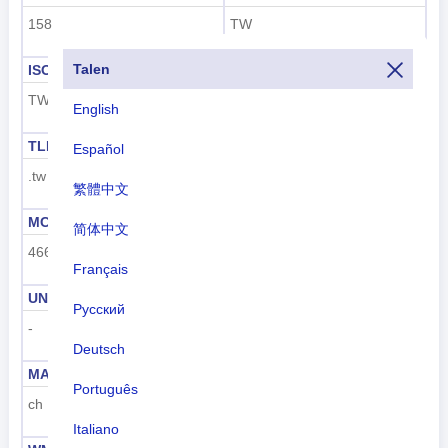
158
TW
Talen
ISO 3166-1-Alpha-3
Netnummer
TWN
+886
English
TLD
Nummerplaat code
Español
.tw
RC
繁體中文
MCC
UN M49
简体中文
466
-
Français
UNDP
GAUL
Русский
-
925
Deutsch
MARC
FIPS
Português
ch
TW
Italiano