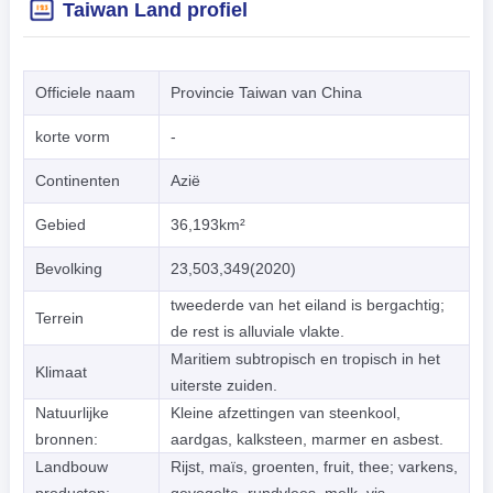
Taiwan Land profiel
Officiele naam
Provincie Taiwan van China
korte vorm
-
Continenten
Azië
Gebied
36,193km²
Bevolking
23,503,349(2020)
tweederde van het eiland is bergachtig;
Terrein
de rest is alluviale vlakte.
Maritiem subtropisch en tropisch in het
Klimaat
uiterste zuiden.
Natuurlijke
Kleine afzettingen van steenkool,
bronnen:
aardgas, kalksteen, marmer en asbest.
Landbouw
Rijst, maïs, groenten, fruit, thee; varkens,
producten:
gevogelte, rundvlees, melk, vis.