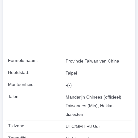
Formele naam:
Provincie Taiwan van China
Hoofdstad:
Taipei
Munteenheid:
-(-)
Talen:
Mandarijn Chinees (officieel),
Taiwanees (Min), Hakka-
dialecten
Tijdzone:
UTC/GMT +8 Uur
Zomertijd: