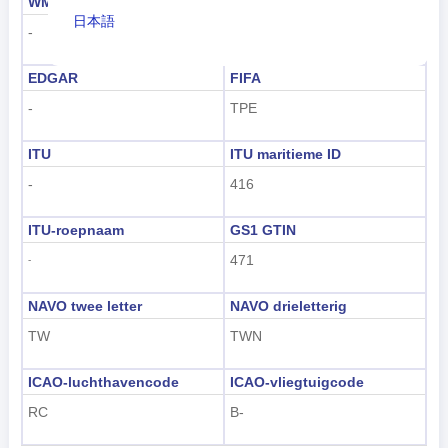
WMO
IOC
日本語
-
TPE
Nederlands
EDGAR
FIFA
tiếng Việt
-
TPE
Indonesian
ITU
ITU maritieme ID
한국어
-
416
हिंदी
ITU-roepnaam
GS1 GTIN
471
-
NAVO twee letter
NAVO drieletterig
TW
TWN
ICAO-luchthavencode
ICAO-vliegtuigcode
RC
B-