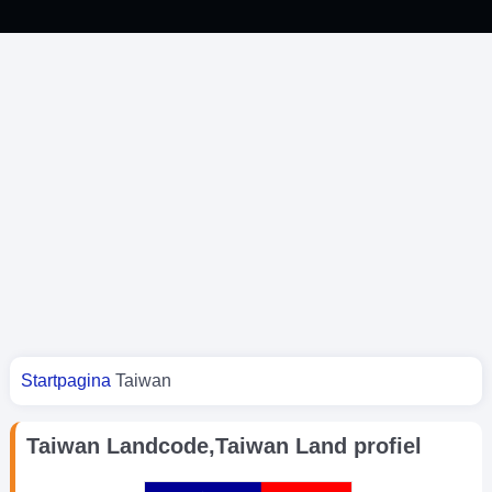
Je bent hier
Startpagina
Taiwan
Taiwan Landcode,Taiwan Land profiel