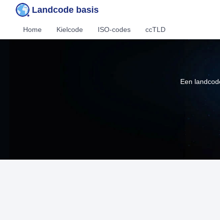
Landcode basis
Home
Kielcode
ISO-codes
ccTLD
Een landcode