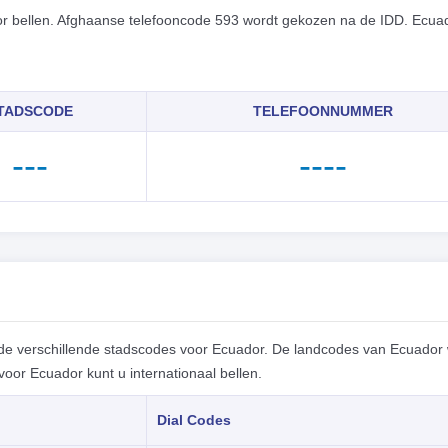
or bellen. Afghaanse telefooncode 593 wordt gekozen na de IDD. Ecua
TADSCODE
TELEFOONNUMMER
---
----
de verschillende stadscodes voor Ecuador. De landcodes van Ecuador
or Ecuador kunt u internationaal bellen.
Dial Codes