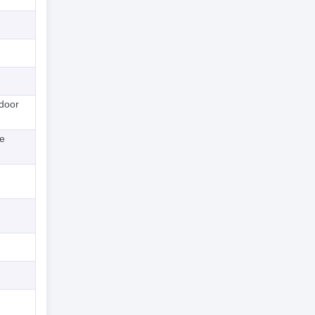
 door
de