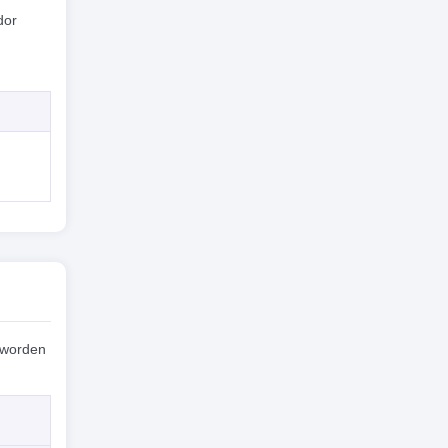
dor
 worden