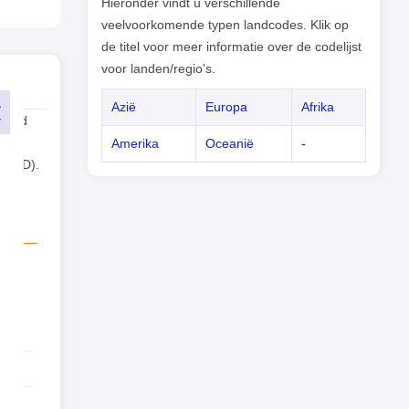
Hieronder vindt u verschillende
veelvoorkomende typen landcodes. Klik op
de titel voor meer informatie over de codelijst
voor landen/regio's.
Azië
Europa
Afrika
 land
Amerika
Oceanië
-
r(USD).