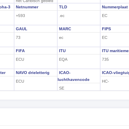
het Caribisch gebied
pha-3
Netnummer
TLD
Nummerplaat
+593
.ec
EC
GAUL
MARC
FIPS
73
ec
EC
FIFA
ITU
ITU maritieme
ECU
EQA
735
ter
NAVO drieletterig
ICAO-
ICAO-vliegtu
luchthavencode
ECU
HC-
SE