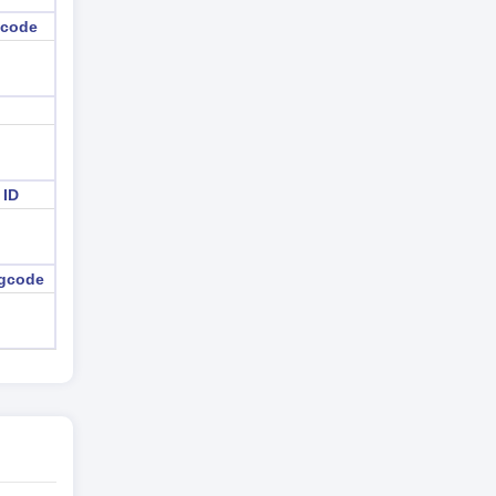
 code
 ID
igcode