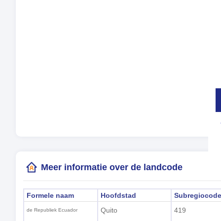
Tal
Tij
Zom
Lok
(Qu
Meer informatie over de landcode
Formele naam
Hoofdstad
Subregiocod
Quito
419
de Republiek Ecuador