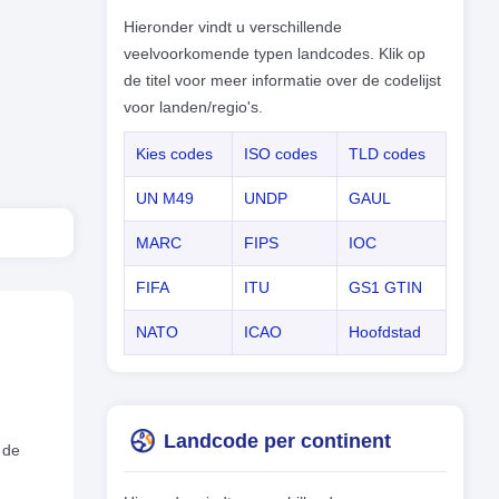
Hieronder vindt u verschillende
veelvoorkomende typen landcodes. Klik op
de titel voor meer informatie over de codelijst
voor landen/regio's.
Kies codes
ISO codes
TLD codes
UN M49
UNDP
GAUL
MARC
FIPS
IOC
FIFA
ITU
GS1 GTIN
NATO
ICAO
Hoofdstad
Landcode per continent
 de