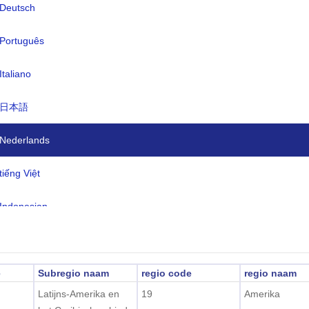
Deutsch
en:
Spaans (Castiliaans) 93% (officieel),
Português
Quechua 4,1%, overig inheems 0,7%
buitenlands 2,2%
Italiano
dzone:
UTC/GMT -5 Uur
日本語
ertijd:
Niet toepasbaar
2026-08-06 16:39:2
Nederlands
ale tijd:
ito)
tiếng Việt
Indonesian
한국어
हिंदी
e
Subregio naam
regio code
regio naam
Latijns-Amerika en
19
Amerika