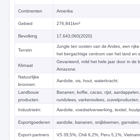
Continenten
Amerika
Gebied
276,841km²
Bevolking
17,643,060(2020)
Jungle ten oosten van de Andes, een rijke
Terrein
het bergachtige centrum van het land en e
Gevarieerd, mild het hele jaar door in de 
Klimaat
Amazone.
Natuurlijke
Aardolie, vis, hout, waterkracht.
bronnen:
Landbouw
Bananen, koffie, cacao, rijst, aardappelen
producten:
rundvlees, varkensvlees, zuivelproducten; 
Industrieën:
Aardolie, voedselverwerking, textiel, hout
Exportgoederen
aardolie, bananen, snijbloemen, garnalen, 
Export-partners
VS 39,5%, Chili 6,2%, Peru 5,1%, Vietna