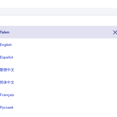
Talen
foon van Ecuador is het nummer 593. Als u Ecuador vanuit een ander
oor het hele telefoonnummer van Ecuador begint met +593). Het
English
or Ecuador eindigen op .ec en de valutanaam van Ecuador is US dolla
Español
ISO drieletterig
TLD
繁體中文
ECU
.ec
简体中文
rmele naam:
Français
de Republiek Ecuador
fdstad:
Quito
Русский
nteenheid:
US dollar(USD)