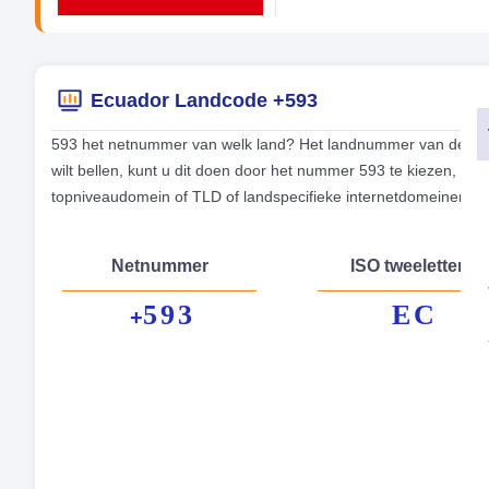
Ecuador Landcode +593
593 het netnummer van welk land? Het landnummer van de tele
wilt bellen, kunt u dit doen door het nummer 593 te kiezen, v
topniveaudomein of TLD of landspecifieke internetdomeinen vo
Netnummer
ISO tweeletterig
593
EC
+
Fo
Hoo
Mu