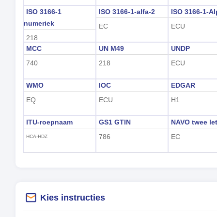
ISO 3166-1
ISO 3166-1-alfa-2
ISO 3166-1-Al
numeriek
EC
ECU
218
MCC
UN M49
UNDP
740
218
ECU
WMO
IOC
EDGAR
EQ
ECU
H1
ITU-roepnaam
GS1 GTIN
NAVO twee let
786
EC
HCA-HDZ
Kies instructies