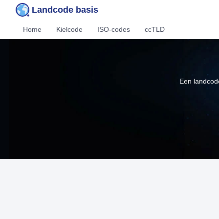
Landcode basis
Home
Kielcode
ISO-codes
ccTLD
Een landcode