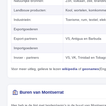
Natuurlijke bronnen:
Zon, vulkaan, zee, brandin
Landbouw producten:
Kool, wortelen, komkommers
Industrieën:
Toerisme, rum, textiel, ele
Exportgoederen
Export-partners
VS, Antigua en Barbuda
Importgoederen
Invoer - partners
VS, VK, Trinidad en Tobag
Voor meer uitleg, gelieve te lezen
wikipedia
of
geonames
(Eng
Buren van Montserrat
Hier heb je de lijst met landen/regio's in de buurt van Montser