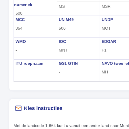
numeriek
MS
MSR
500
MCC
UN M49
UNDP
354
500
MOT
WMO
IOC
EDGAR
-
MNT
P1
ITU-roepnaam
GS1 GTIN
NAVO twee let
-
MH
-
Kies instructies
Met de landcode 1-664 kunt u vanuit een ander land naar Mont