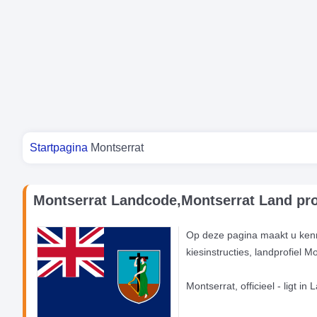
Je bent hier
Startpagina
Montserrat
Montserrat Landcode,Montserrat Land pro
Op deze pagina maakt u kenn
kiesinstructies, landprofiel 
Montserrat, officieel - ligt i