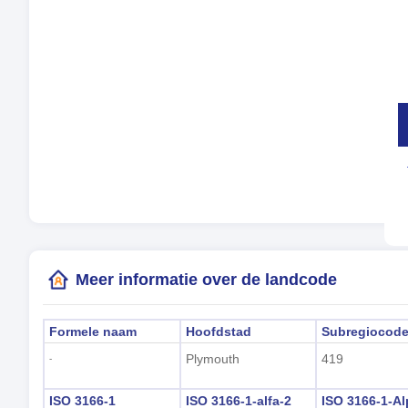
Mu
Tal
Tij
Zom
Lok
(Pl
Meer informatie over de landcode
Formele naam
Hoofdstad
Subregiocod
Plymouth
419
-
ISO 3166-1
ISO 3166-1-alfa-2
ISO 3166-1-Al