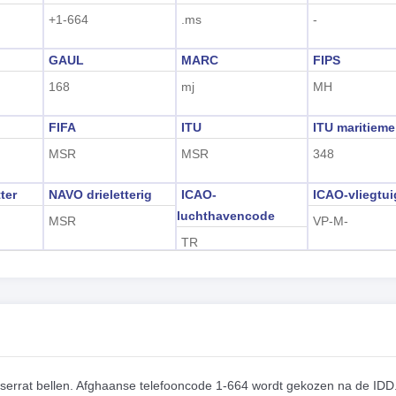
+1-664
.ms
-
GAUL
MARC
FIPS
168
mj
MH
FIFA
ITU
ITU maritieme
MSR
MSR
348
ter
NAVO drieletterig
ICAO-
ICAO-vliegtu
luchthavencode
MSR
VP-M-
TR
serrat bellen. Afghaanse telefooncode 1-664 wordt gekozen na de IDD