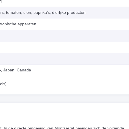
g
, tomaten, uien, paprika's, dierlijke producten.
ktronische apparaten.
o, Japan, Canada
els)
rat. In de directe omgeving van Montserrat bevinden zich de volgende