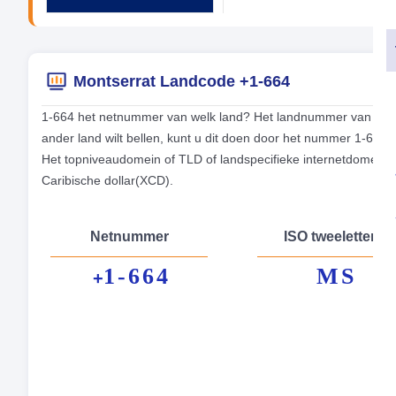
Montserrat Landcode +1-664
1-664 het netnummer van welk land? Het landnummer van de te
ander land wilt bellen, kunt u dit doen door het nummer 1-664
Het topniveaudomein of TLD of landspecifieke internetdomeine
Caribische dollar(XCD).
Netnummer
ISO tweeletterig
1-664
MS
+
Fo
Hoo