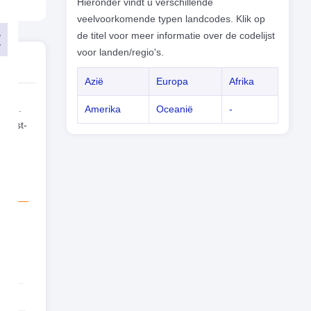
Hieronder vindt u verschillende
veelvoorkomende typen landcodes. Klik op
de titel voor meer informatie over de codelijst
voor landen/regio's.
Azië
Europa
Afrika
een
664).
Amerika
Oceanië
-
 Oost-