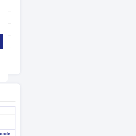
4
 code