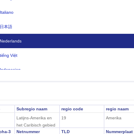
nteenheid:
Oost-Caribische dollar(XCD)
Italiano
en:
Engels
日本語
dzone:
UTC/GMT -4 Uur
ertijd:
Niet toepasbaar
Nederlands
2026-08-05 20:41:0
ale tijd:
tiếng Việt
ymouth)
Indonesian
한국어
हिंदी
e
Subregio naam
regio code
regio naam
Latijns-Amerika en
19
Amerika
het Caribisch gebied
pha-3
Netnummer
TLD
Nummerplaat