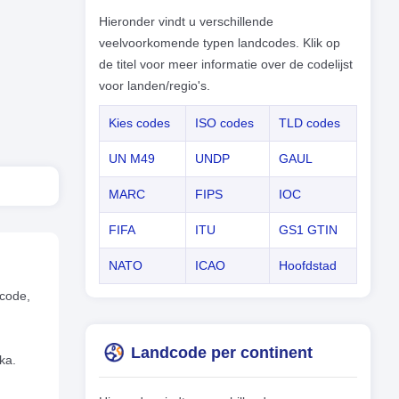
Hieronder vindt u verschillende
veelvoorkomende typen landcodes. Klik op
de titel voor meer informatie over de codelijst
voor landen/regio's.
Kies codes
ISO codes
TLD codes
UN M49
UNDP
GAUL
MARC
FIPS
IOC
FIFA
ITU
GS1 GTIN
NATO
ICAO
Hoofdstad
scode,
Landcode per continent
ka.