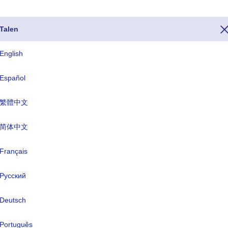
Talen
English
lefoon van Montserrat is het nummer 1-664. Als u Montserrat vanuit 
Español
 te kiezen, voor het hele telefoonnummer van Montserrat begint met +1-
n voor Montserrat eindigen op .ms en de valutanaam van Montserrat is
繁體中文
简体中文
ISO drieletterig
TLD
Français
MSR
.ms
Русский
rmele naam:
-
Deutsch
fdstad:
Plymouth
Português