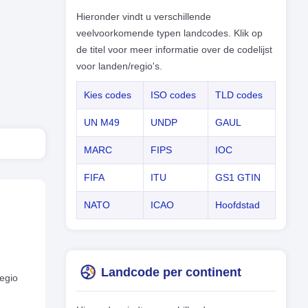
Hieronder vindt u verschillende
veelvoorkomende typen landcodes. Klik op
de titel voor meer informatie over de codelijst
voor landen/regio's.
Kies codes
ISO codes
TLD codes
UN M49
UNDP
GAUL
MARC
FIPS
IOC
FIFA
ITU
GS1 GTIN
NATO
ICAO
Hoofdstad
Landcode per continent
regio