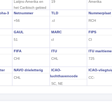
Latijns-Amerika en
19
Amerika
het Caribisch gebied
pha-3
Netnummer
TLD
Nummerplaat
+56
.cl
RCH
GAUL
MARC
FIPS
51
cl
CI
FIFA
ITU
ITU maritieme
CHI
CHL
725
ter
NAVO drieletterig
ICAO-
ICAO-vliegtu
luchthavencode
CHL
CC-
SC, NE