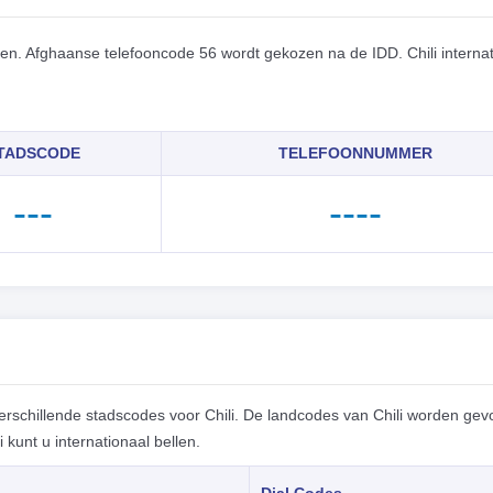
len. Afghaanse telefooncode 56 wordt gekozen na de IDD. Chili interna
TADSCODE
TELEFOONNUMMER
---
----
rschillende stadscodes voor Chili. De landcodes van Chili worden gev
kunt u internationaal bellen.