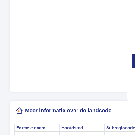
Tal
Tij
Zom
Lok
(Sa
Meer informatie over de landcode
Formele naam
Hoofdstad
Subregiocod