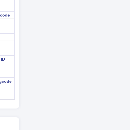
 code
 ID
igcode