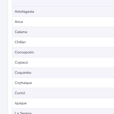
Antofagasta
Arica
Calama
Chillán
Concepción
Copiacó
Coquimbo
Coyhaique
Curicó
Iquique
La Serena