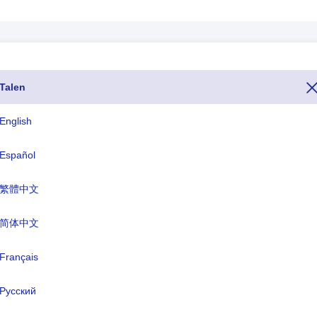
Talen
 van Chili is het nummer 56. Als u Chili vanuit een ander land wilt be
elefoonnummer van Chili begint met +56). Het topniveaudomein of TLD 
English
de valutanaam van Chili is Chileense peso(CLP).
Español
ISO drieletterig
TLD
繁體中文
CHL
.cl
简体中文
rmele naam:
Français
de Republiek Chili
fdstad:
Santiago
Русский
nteenheid:
Chileense peso(CLP)