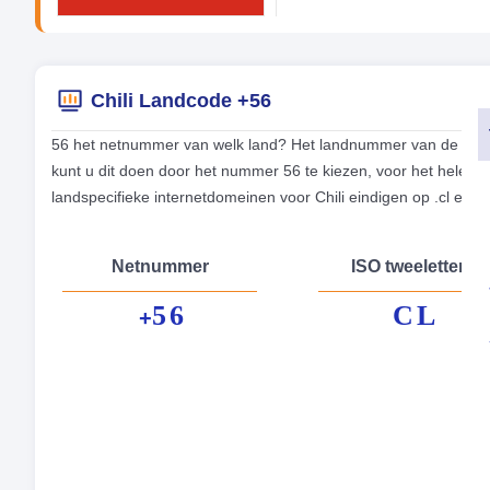
Chili Landcode +56
56 het netnummer van welk land? Het landnummer van de telefoon
kunt u dit doen door het nummer 56 te kiezen, voor het hele t
landspecifieke internetdomeinen voor Chili eindigen op .cl en 
Netnummer
ISO tweeletterig
56
CL
+
Fo
Hoo
Mu