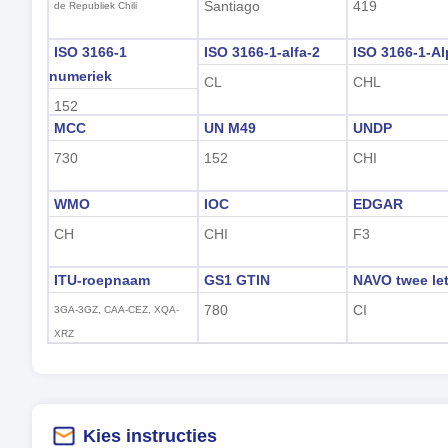
Santiago
419
de Republiek Chili
ISO 3166-1
ISO 3166-1-alfa-2
ISO 3166-1-Al
numeriek
CL
CHL
152
MCC
UN M49
UNDP
730
152
CHI
WMO
IOC
EDGAR
CH
CHI
F3
ITU-roepnaam
GS1 GTIN
NAVO twee let
780
CI
3GA-3GZ, CAA-CEZ, XQA-
XRZ
Kies instructies