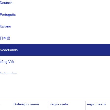
Deutsch
en:
Spaans 99,5% (officieel), Engels 10,
Português
inheems 1% (inclusief Mapudungun,
Aymara, Quechua, Rapa Nui), ander
Italiano
2,3%, niet gespecificeerd 0,2%
dzone:
日本語
UTC/GMT -4 Uur
ertijd:
Niet in zomertijd
Nederlands
2026-08-07 23:40:1
ale tijd:
tiếng Việt
ntiago)
Indonesian
한국어
हिंदी
e
Subregio naam
regio code
regio naam