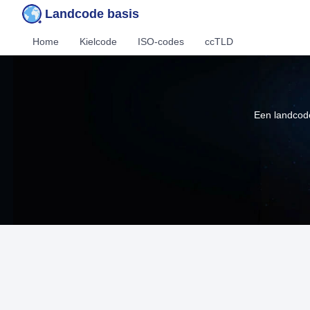
Landcode basis
Home
Kielcode
ISO-codes
ccTLD
Een landcode