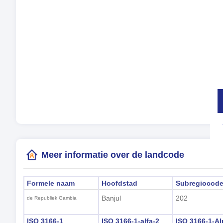
Tal
Tij
Zom
Lok
(Ba
Meer informatie over de landcode
Formele naam
Hoofdstad
Subregiocod
Banjul
202
de Republiek Gambia
ISO 3166-1
ISO 3166-1-alfa-2
ISO 3166-1-Al