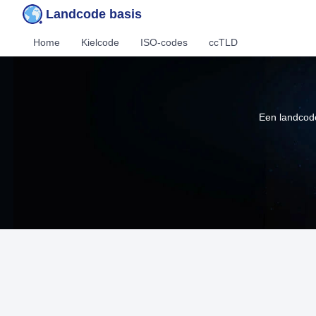
Landcode basis
Home
Kielcode
ISO-codes
ccTLD
Een landcode