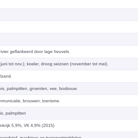
vier geflankeerd door lage heuvels.
uni tot nov.); koeler, droog seizoen (november tot mei).
elzand.
, vis, palmpitten, groenten, vee, bosbouw.
mmunicatie, brouwen; toerisme.
is, palmpitten
nkrijk 5,9%, VK 4,9% (2015)
brandstof, machines en transportmiddelen