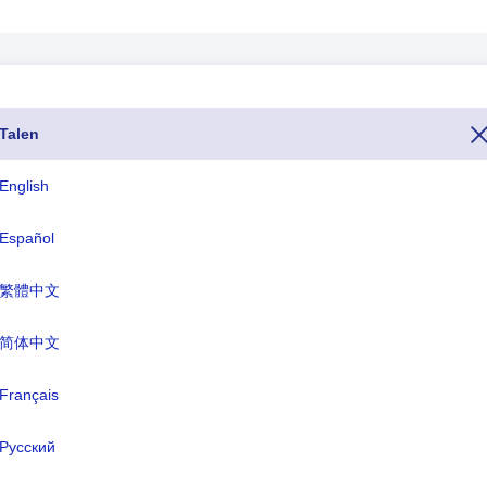
Talen
foon van Gambia is het nummer 220. Als u Gambia vanuit een ander l
het hele telefoonnummer van Gambia begint met +220). Het topniveaudo
English
 op .gm en de valutanaam van Gambia is Dalasi(GMD).
Español
ISO drieletterig
TLD
繁體中文
GMB
.gm
简体中文
rmele naam:
Français
de Republiek Gambia
fdstad:
Banjul
Русский
nteenheid:
Dalasi(GMD)