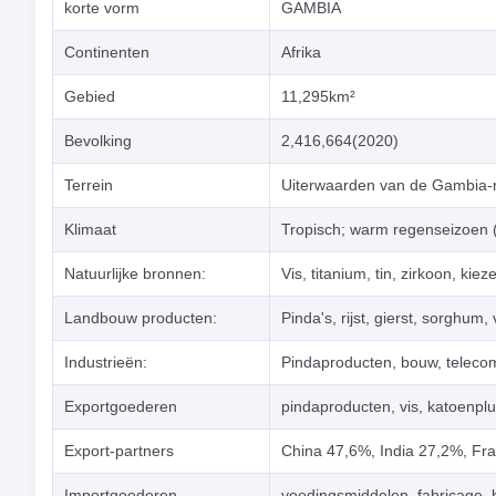
korte vorm
GAMBIA
Continenten
Afrika
Gebied
11,295km²
Bevolking
2,416,664(2020)
Terrein
Uiterwaarden van de Gambia-ri
Klimaat
Tropisch; warm regenseizoen (j
Natuurlijke bronnen:
Vis, titanium, tin, zirkoon, kiez
Landbouw producten:
Pinda's, rijst, gierst, sorghum
Industrieën:
Pindaproducten, bouw, teleco
Exportgoederen
pindaproducten, vis, katoenplu
Export-partners
China 47,6%, India 27,2%, Fra
Importgoederen
voedingsmiddelen, fabricage, 