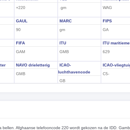
+220
.gm
WAG
GAUL
MARC
FIPS
90
gm
GA
FIFA
ITU
ITU maritieme
GAM
GMB
629
ter
NAVO drieletterig
ICAO-
ICAO-vliegtu
luchthavencode
GMB
C5-
GB
a bellen. Afghaanse telefooncode 220 wordt gekozen na de IDD. Gamb