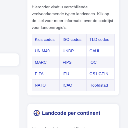
Hieronder vindt u verschillende
veelvoorkomende typen landcodes. Klik op
de titel voor meer informatie over de codelijst
voor landen/regio's.
Kies codes
ISO codes
TLD codes
UN M49
UNDP
GAUL
MARC
FIPS
IOC
FIFA
ITU
GS1 GTIN
NATO
ICAO
Hoofdstad
Landcode per continent