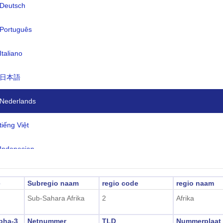
Deutsch
en:
Engels (officieel), Mandinka, Wolof, 
Português
andere inheemse volkstalen
dzone:
UTC/GMT +0 Uur
Italiano
ertijd:
Niet toepasbaar
日本語
2026-08-07 04:06:2
ale tijd:
njul)
Nederlands
tiếng Việt
Indonesian
한국어
e
Subregio naam
regio code
regio naam
हिंदी
Sub-Sahara Afrika
2
Afrika
pha-3
Netnummer
TLD
Nummerplaat