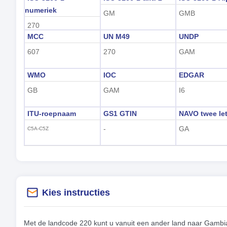
numeriek
GM
GMB
270
MCC
UN M49
UNDP
607
270
GAM
WMO
IOC
EDGAR
GB
GAM
I6
ITU-roepnaam
GS1 GTIN
NAVO twee let
-
GA
C5A-C5Z
Kies instructies
Met de landcode 220 kunt u vanuit een ander land naar Gambi