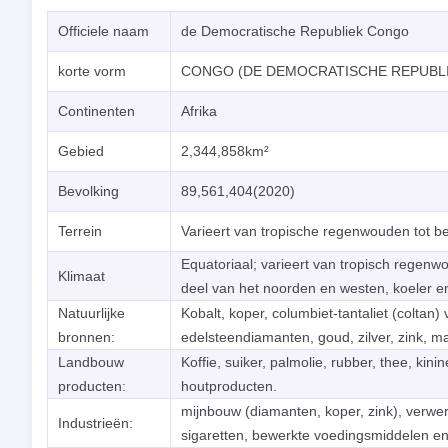
Officiele naam
de Democratische Republiek Congo
korte vorm
CONGO (DE DEMOCRATISCHE REPUBLI
Continenten
Afrika
Gebied
2,344,858km²
Bevolking
89,561,404(2020)
Terrein
Varieert van tropische regenwouden tot b
Equatoriaal; varieert van tropisch regen
Klimaat
deel van het noorden en westen, koeler en 
Natuurlijke
Kobalt, koper, columbiet-tantaliet (coltan) 
bronnen:
edelsteendiamanten, goud, zilver, zink, ma
Landbouw
Koffie, suiker, palmolie, rubber, thee, kin
producten:
houtproducten.
mijnbouw (diamanten, koper, zink), verwe
Industrieën:
sigaretten, bewerkte voedingsmiddelen e