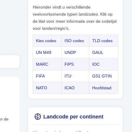
Hieronder vindt u verschillende
veelvoorkomende typen landcodes. Klik op
de titel voor meer informatie over de codelijst
voor landen/regio's.
Kies codes
ISO codes
TLD codes
UN M49
UNDP
GAUL
MARC
FIPS
IOC
FIFA
ITU
GS1 GTIN
NATO
ICAO
Hoofdstad
Landcode per continent
an de