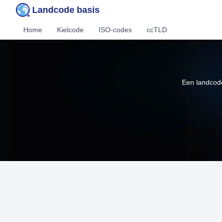
Landcode basis
Home
Kielcode
ISO-codes
ccTLD
Een landcode