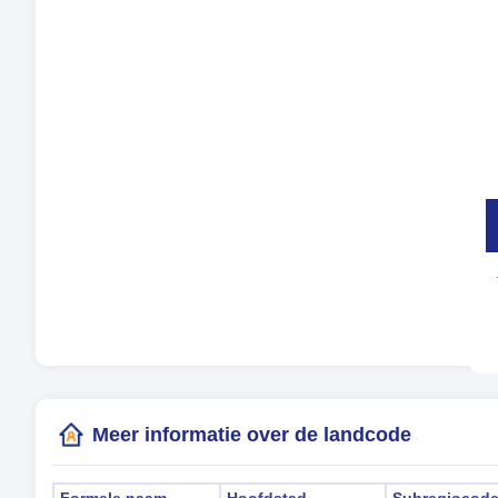
Mu
Tal
Tij
Zom
Lok
(Ki
Meer informatie over de landcode