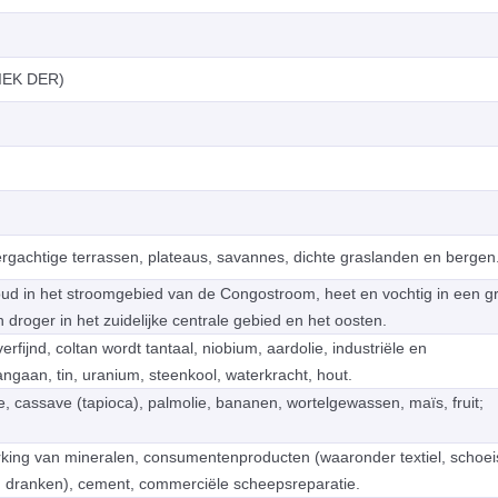
EK DER)
ergachtige terrassen, plateaus, savannes, dichte graslanden en bergen
woud in het stroomgebied van de Congostroom, heet en vochtig in een g
droger in het zuidelijke centrale gebied en het oosten.
verfijnd, coltan wordt tantaal, niobium, aardolie, industriële en
ngaan, tin, uranium, steenkool, waterkracht, hout.
ine, cassave (tapioca), palmolie, bananen, wortelgewassen, maïs, fruit;
rking van mineralen, consumentenproducten (waaronder textiel, schoei
n dranken), cement, commerciële scheepsreparatie.