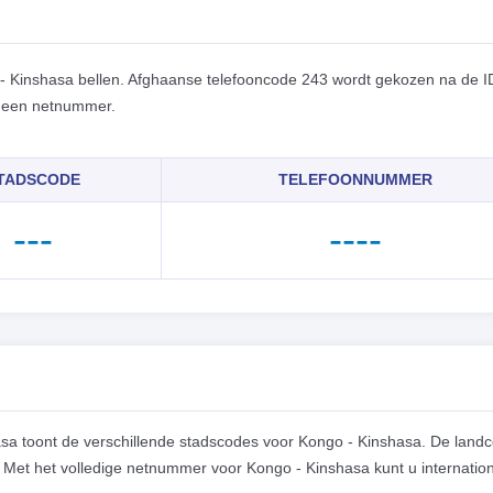
- Kinshasa bellen. Afghaanse telefooncode 243 wordt gekozen na de I
r een netnummer.
TADSCODE
TELEFOONNUMMER
---
----
a toont de verschillende stadscodes voor Kongo - Kinshasa. De land
et het volledige netnummer voor Kongo - Kinshasa kunt u internatio