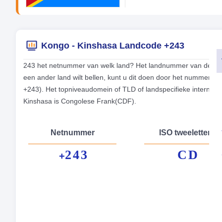
Kongo - Kinshasa Landcode +243
243 het netnummer van welk land? Het landnummer van de tele
een ander land wilt bellen, kunt u dit doen door het nummer 2
+243). Het topniveaudomein of TLD of landspecifieke internet
Kinshasa is Congolese Frank(CDF).
Netnummer
ISO tweeletterig
243
CD
+
Fo
Hoo