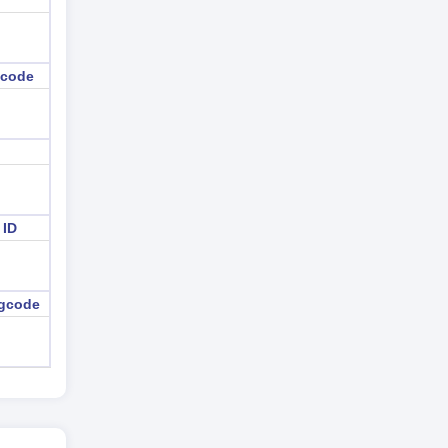
 code
 ID
igcode