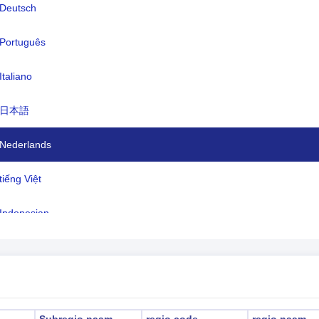
Deutsch
nteenheid:
Congolese Frank(CDF)
en:
Frans (officieel), Lingala (een lingua
Português
franca handelstaal), Kingwana (een
Italiano
dialect van Kiswahili of Swahili), Kiko
Tshiluba
日本語
dzone:
UTC/GMT +1 Uur
Nederlands
ertijd:
Niet toepasbaar
tiếng Việt
2026-08-07 11:08:48
ale tijd:
nshasa)
Indonesian
한국어
हिंदी