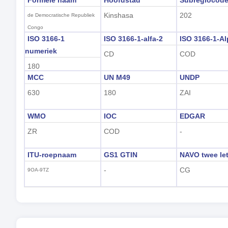
Formele naam
Hoofdstad
Subregiocod
Kinshasa
202
de Democratische Republiek
Congo
ISO 3166-1
ISO 3166-1-alfa-2
ISO 3166-1-Al
numeriek
CD
COD
180
MCC
UN M49
UNDP
630
180
ZAI
WMO
IOC
EDGAR
ZR
COD
-
ITU-roepnaam
GS1 GTIN
NAVO twee let
-
CG
9OA-9TZ