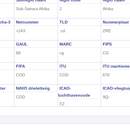
e
Subregio naam
regio code
regio naam
Sub-Sahara Afrika
2
Afrika
pha-3
Netnummer
TLD
Nummerplaat
+243
.cd
ZRE
GAUL
MARC
FIPS
68
cg
CG
FIFA
ITU
ITU maritieme
COD
COD
676
ter
NAVO drieletterig
ICAO-
ICAO-vliegtu
luchthavencode
COD
9Q-
FZ