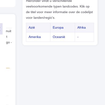
Hieronder vindt u verschillende
veelvoorkomende typen landcodes. Klik op
de titel voor meer informatie over de codelijst
voor landen/regio's.
Azië
Europa
Afrika
a vanuit
t met
Amerika
Oceanië
-
 Kongo -