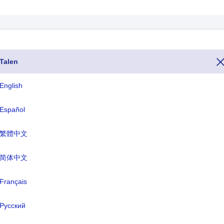
Talen
foon van Kongo - Kinshasa is het nummer 243. Als u Kongo - Kinshas
43 te kiezen, voor het hele telefoonnummer van Kongo - Kinshasa begin
English
domeinen voor Kongo - Kinshasa eindigen op .cd en de valutanaam van
Español
繁體中文
ISO drieletterig
TLD
COD
.cd
简体中文
Français
rmele naam:
de Democratische Republiek Congo
Русский
fdstad:
Kinshasa