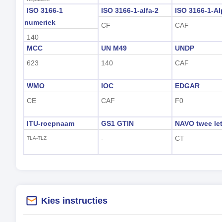
ISO 3166-1
ISO 3166-1-alfa-2
ISO 3166-1-Al
numeriek
CF
CAF
140
MCC
UN M49
UNDP
623
140
CAF
WMO
IOC
EDGAR
CE
CAF
F0
ITU-roepnaam
GS1 GTIN
NAVO twee let
-
CT
TLA-TLZ
Kies instructies