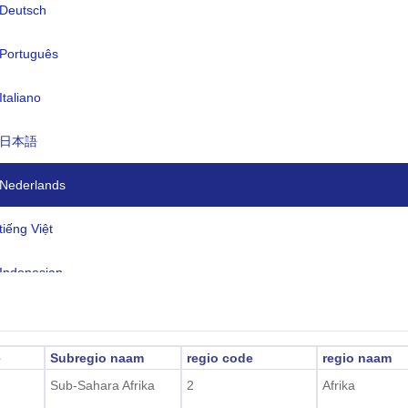
Deutsch
nteenheid:
CFA-Frank BEAC(XAF)
en:
Português
Frans (officieel), Sangho (lingua fra
en nationale taal), stamtalen
Italiano
dzone:
UTC/GMT +1 Uur
日本語
ertijd:
Niet toepasbaar
2026-08-07 11:06:13
ale tijd:
Nederlands
ngui)
tiếng Việt
Indonesian
한국어
e
Subregio naam
regio code
regio naam
हिंदी
Sub-Sahara Afrika
2
Afrika