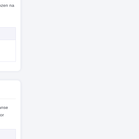
ozen na
anse
or