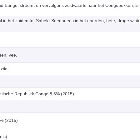
tad Bangui stroomt en vervolgens zuidwaarts naar het Congobekken, is
al in het zuiden tot Sahelo-Soedanees in het noorden; hete, droge wint
sen, vee.
tiel.
tische Republiek Congo 8,3% (2015)
6% (2015)
els)