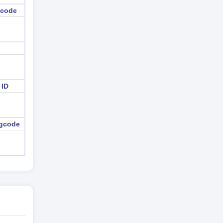
 code
 ID
igcode