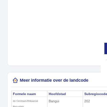
Mu
Tal
Tij
Zom
Lok
(Ba
Meer informatie over de landcode
Formele naam
Hoofdstad
Subregiocod
Bangui
202
de Centraal-Afrikaanse
Republiek