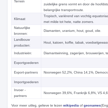
Terrein
zuidelijke grens vormt en door de hoofds
belangrijke transportroute.
Tropisch, variërend van vochtig equatoria
Klimaat
met milde tot hete, natte zomers.
Natuurlijke
Diamanten, uranium, hout, goud, olie.
bronnen:
Landbouw
Hout, katoen, koffie, tabak, voedselgewas
producten:
Industrieën:
Diamantwinning, zagerijen, brouwerijen, tex
Exportgoederen
Export-partners
Noorwegen 52,2%, China 14,1%, Democra
Importgoederen
Invoer -
Noorwegen 39,6%, Frankrijk 6,8%, VS 4,
partners
Voor meer uitleg, gelieve te lezen
wikipedia
of
geonames
(Eng