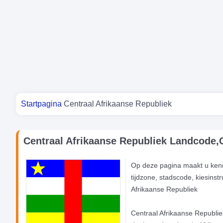
Je bent hier
Startpagina
Centraal Afrikaanse Republiek
Centraal Afrikaanse Republiek Landcode,C
Op deze pagina maakt u kenn
tijdzone, stadscode, kiesinst
Afrikaanse Republiek
Centraal Afrikaanse Republiek