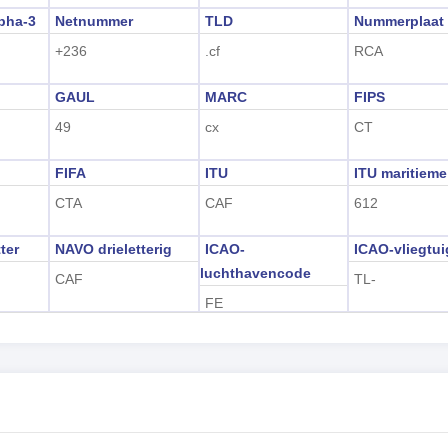
pha-3
Netnummer
TLD
Nummerplaat
+236
.cf
RCA
GAUL
MARC
FIPS
49
cx
CT
FIFA
ITU
ITU maritieme
CTA
CAF
612
ter
NAVO drieletterig
ICAO-
ICAO-vliegtu
luchthavencode
CAF
TL-
FE