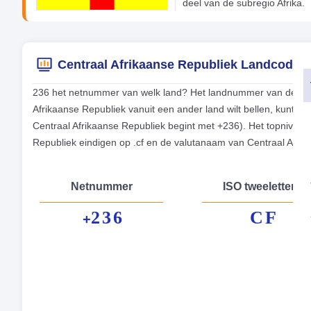
deel van de subregio Afrika.
Centraal Afrikaanse Republiek Landcode 
236 het netnummer van welk land? Het landnummer van de tele
Afrikaanse Republiek vanuit een ander land wilt bellen, kunt u
Centraal Afrikaanse Republiek begint met +236). Het topniveau
Republiek eindigen op .cf en de valutanaam van Centraal Afr
Netnummer
ISO tweeletterig
236
CF
+
Fo
Hoo