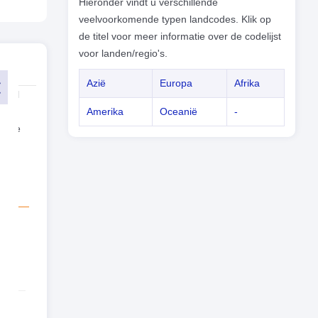
Hieronder vindt u verschillende
veelvoorkomende typen landcodes. Klik op
de titel voor meer informatie over de codelijst
voor landen/regio's.
Azië
Europa
Afrika
traal
 van
Amerika
Oceanië
-
aanse