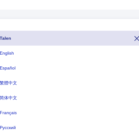
+236
Talen
foon van Centraal Afrikaanse Republiek is het nummer 236. Als u Cen
 dit doen door het nummer 236 te kiezen, voor het hele telefoonnummer
English
domein of TLD of landspecifieke internetdomeinen voor Centraal Afrik
ikaanse Republiek is CFA-Frank BEAC(XAF).
Español
繁體中文
ISO drieletterig
TLD
CAF
.cf
简体中文
Français
rmele naam:
de Centraal-Afrikaanse Republiek
Русский
fdstad:
Bangui