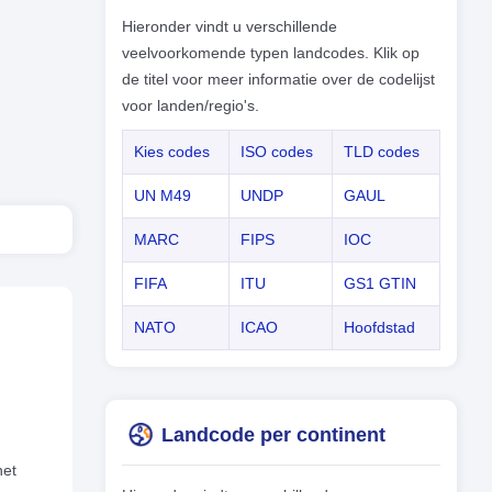
Hieronder vindt u verschillende
veelvoorkomende typen landcodes. Klik op
de titel voor meer informatie over de codelijst
voor landen/regio's.
Kies codes
ISO codes
TLD codes
UN M49
UNDP
GAUL
MARC
FIPS
IOC
FIFA
ITU
GS1 GTIN
NATO
ICAO
Hoofdstad
Landcode per continent
het