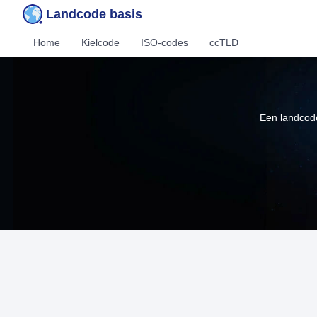
Landcode basis
Home
Kielcode
ISO-codes
ccTLD
Een landcode