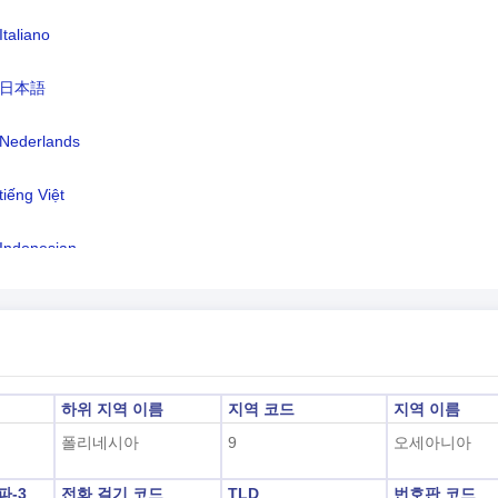
Italiano
어:
투발루어(공식), 영어(공식), 사모아어,
리바시(누이 섬)
日本語
간대:
UTC/GMT +12 시간
Nederlands
광 절약 시간:
해당사항 없음
2026-08-08 11:15:47
tiếng Việt
지 시각:
푸나푸티)
Indonesian
한국어
हिंदी
하위 지역 이름
지역 코드
지역 이름
폴리네시아
9
오세아니아
알파-3
전화 걸기 코드
TLD
번호판 코드