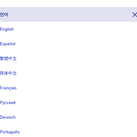
언어
English
 688. 전화하고 싶다면 투발루 다른 나라에서, 전화번호로 전화하시면
Español
화 코드 투발루 다음으로 시작 +688).최상위 수준
688
도메인 또는 TLD 
호주 달러(AUD).
繁體中文
简体中文
ISO 세 글자
TLD
TUV
.tv
Français
Русский
식 명칭:
투발루
Deutsch
도:
푸나푸티
Português
화:
호주 달러(AUD)