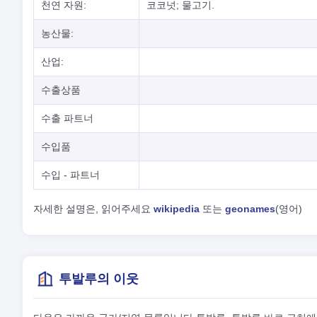
천연 자원:
코코넛; 물고기.
농산물:
산업:
수출상품
수출 파트너
수입품
수입 - 파트너
자세한 설명은, 읽어주세요
wikipedia
또는
geonames
(영어)
투발루의 이웃