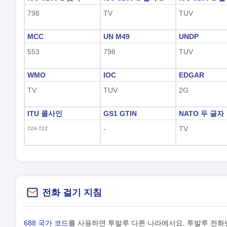
798
TV
TUV
MCC
UN M49
UNDP
553
798
TUV
WMO
IOC
EDGAR
TV
TUV
2G
ITU 콜사인
GS1 GTIN
NATO 두 글자
-
TV
T2A-T2Z
전화 걸기 지침
688 국가 코드
를 사용하면 투발루 다른 나라에서요. 투발루 전화번