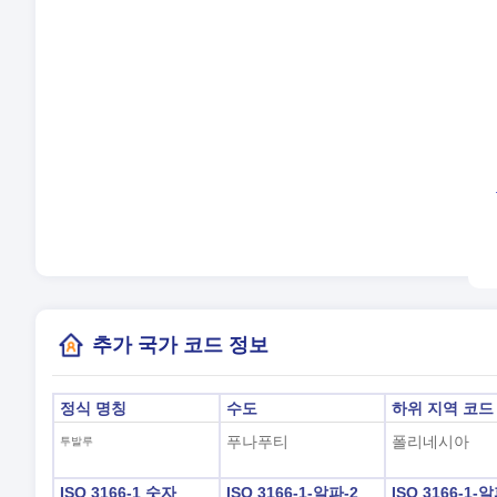
언
시
일
현
(
추가 국가 코드 정보
정식 명칭
수도
하위 지역 코드
푸나푸티
폴리네시아
투발루
ISO 3166-1 숫자
ISO 3166-1-알파-2
ISO 3166-1-