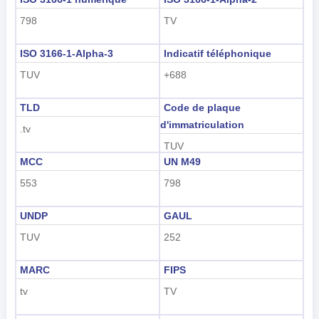
Indonesian
798
TV
한국어
ISO 3166-1-Alpha-3
Indicatif téléphonique
हिंदी
TUV
+688
TLD
Code de plaque
d'immatriculation
.tv
TUV
MCC
UN M49
553
798
UNDP
GAUL
TUV
252
MARC
FIPS
tv
TV