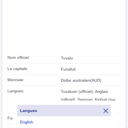
Nom officiel:
Tuvalu
La capitale:
Funafuti
Monnaie:
Dollar australien(AUD)
Langues:
Tuvaluan (officiel), Anglais
(officiel), Samoan, Kiribati (sur
l'île de Nui)
Langues
Fuseau horaire:
UTC/GMT +12 Heures
English