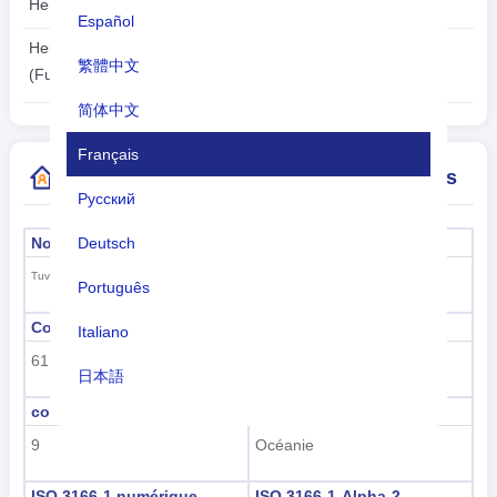
Heure d'été:
N'est pas applicable
Español
2026-08-08
Heure locale:
繁體中文
04:06:04
(Funafuti)
简体中文
Français
Plus d'informations sur l'indicatif de pays
Русский
Deutsch
Nom officiel
La capitale
Funafuti
Tuvalu
Português
Code de sous-région
Nom de la sous-région
Italiano
61
Polynésie
日本語
code de région
nom de la région
Nederlands
9
Océanie
tiếng Việt
ISO 3166-1 numérique
ISO 3166-1-Alpha-2