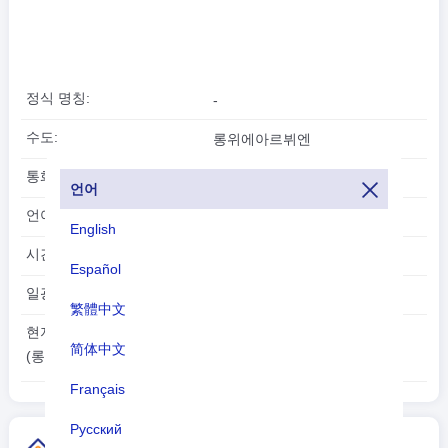
정식 명칭:
-
수도:
롱위에아르뷔엔
통화:
노르웨이 크로네(NOK)
언어
언어:
노르웨이어, 러시아어
English
시간대:
UTC/GMT +2 시간
Español
일광 절약 시간:
DST 기준
繁體中文
2026-08-06
현지 시각:
简体中文
06:45:53
(롱위에아르뷔엔)
Français
Русский