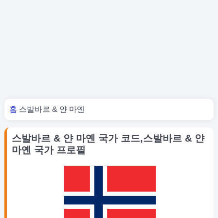
너 여기 있어
홈
스발바르 & 얀 마옌
스발바르 & 얀 마옌 국가 코드,스발바르 & 얀
마옌 국가 프로필