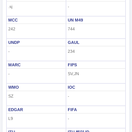
.sj
-
MCC
UN M49
242
744
UNDP
GAUL
-
234
MARC
FIPS
-
SV,JN
WMO
IOC
SZ
-
EDGAR
FIFA
L9
-
ITU
ITU 해양 ID