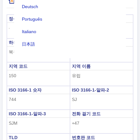
추가 국가 코드 정보
Deutsch
정식 명칭
수도
Português
롱위에아르뷔엔
-
Italiano
하위 지역 코드
하위 지역 이름
日本語
북유럽
북유럽
Nederlands
지역 코드
지역 이름
tiếng Việt
150
유럽
Indonesian
ISO 3166-1 숫자
ISO 3166-1-알파-2
한국어
744
SJ
हिंदी
ISO 3166-1-알파-3
전화 걸기 코드
SJM
+47
TLD
번호판 코드