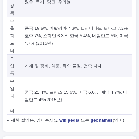
원유, 목재, 망간, 우라늄
상
품
수
출
중국 15.5%, 이탈리아 7.3%, 트리니다드 토바고 7.2%,
파
호주 7%, 스페인 6.3%, 한국 5.4%, 네덜란드 5%, 미국
트
4.7% (2015년)
너
수
입
기계 및 장비, 식품, 화학 물질, 건축 자재
품
수
입 -
중국 21.4%, 프랑스 19.6%, 미국 6.6%, 베냉 4.7%, 네
파
덜란드 4%(2015년)
트
너
자세한 설명은, 읽어주세요
wikipedia
또는
geonames
(영어)