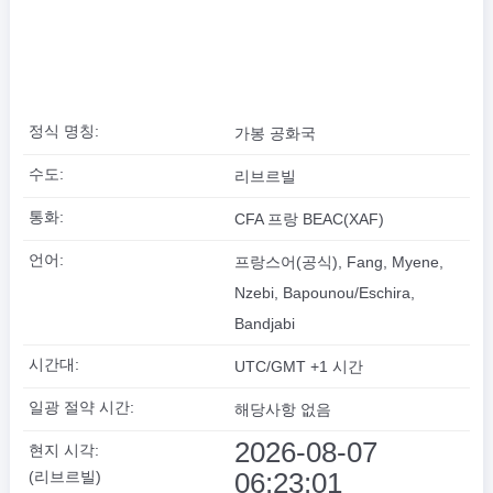
정식 명칭:
가봉 공화국
수도:
리브르빌
통화:
CFA 프랑 BEAC(XAF)
언어:
프랑스어(공식), Fang, Myene,
Nzebi, Bapounou/Eschira,
Bandjabi
시간대:
UTC/GMT +1 시간
일광 절약 시간:
해당사항 없음
2026-08-07
현지 시각:
06:23:01
(리브르빌)