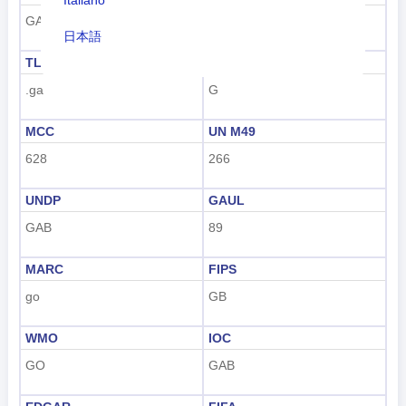
Italiano
GAB
+241
日本語
TLD
번호판 코드
Nederlands
.ga
G
tiếng Việt
MCC
UN M49
Indonesian
628
266
한국어
UNDP
GAUL
हिंदी
GAB
89
MARC
FIPS
go
GB
WMO
IOC
GO
GAB