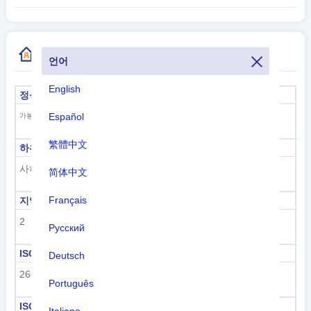
추가 국가 코드 정보
언어
English
정식 명칭
수도
리브르빌
Español
가봉 공화국
繁體中文
하위 지역 코드
하위 지역 이름
사하라 이남 아프리카
사하라 이남 아프리카
简体中文
Français
지역 코드
지역 이름
2
아프리카
Русский
ISO 3166-1 숫자
ISO 3166-1-알파-2
Deutsch
266
GA
Português
ISO 3166-1-알파-3
전화 걸기 코드