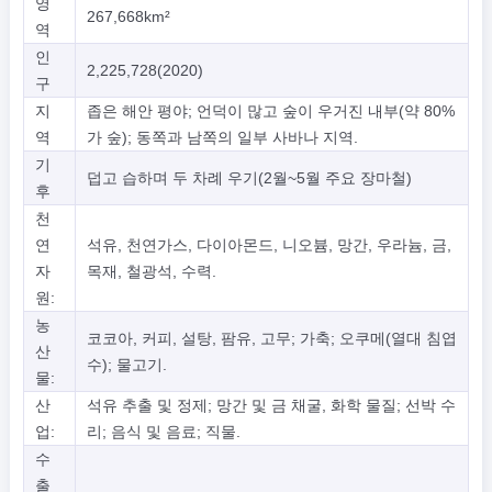
영
267,668km²
역
인
2,225,728(2020)
구
지
좁은 해안 평야; 언덕이 많고 숲이 우거진 내부(약 80%
역
가 숲); 동쪽과 남쪽의 일부 사바나 지역.
기
덥고 습하며 두 차례 우기(2월~5월 주요 장마철)
후
천
연
석유, 천연가스, 다이아몬드, 니오븀, 망간, 우라늄, 금,
자
목재, 철광석, 수력.
원:
농
코코아, 커피, 설탕, 팜유, 고무; 가축; 오쿠메(열대 침엽
산
수); 물고기.
물:
산
석유 추출 및 정제; 망간 및 금 채굴, 화학 물질; 선박 수
업:
리; 음식 및 음료; 직물.
수
출