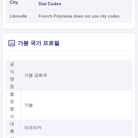
City
Dial Codes
Libreville
French Polynesia does not use city codes.
가봉 국가 프로필
공
식
가봉 공화국
명
칭
짧
은
가봉
형
식
대
아프리카
륙