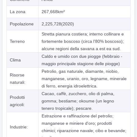
La zona
267,668km²
Popolazione
2,225,728(2020)
Stretta pianura costiera; interno collinare e
Terreno
fortemente boscoso (circa l'80% boscoso);
alcune regioni della savana a est ea sud.
Caldo e umido con due piogge (febbraio -
Clima
maggio principale stagione delle piogge)
Petrolio, gas naturale, diamante, niobio,
Risorse
manganese, uranio, oro, legname, minerale
naturali:
di ferro, energia idroelettrica.
Cacao, caffè, zucchero, olio di palma,
Prodotti
gomma; bestiame; okoume (un legno
agricoli:
tenero tropicale); pescare.
Estrazione e raffinazione del petrolio;
manganese e miniere d'oro; prodotti
Industrie:
chimici; riparazione navale; cibo e bevande;