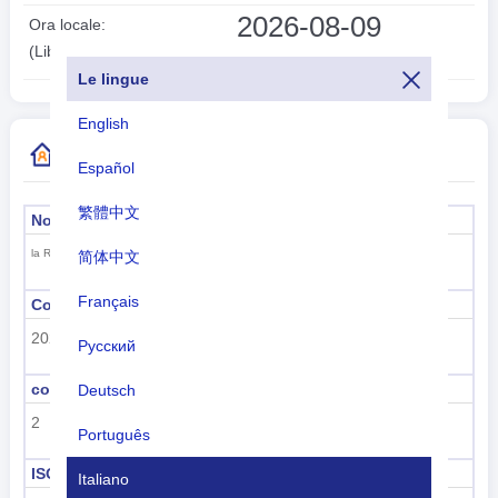
2026-08-09
Ora locale:
08:08:28
(Libreville)
Le lingue
English
Ulteriori informazioni sul codice paese
Español
繁體中文
Nome formale
Capitale
Libreville
la Repubblica del Gabon
简体中文
Français
Codice della sottoregione
Nome della sottoregione
202
Africa sub-sahariana
Русский
codice regione
nome della regione
Deutsch
2
Africa
Português
ISO 3166-1 numerico
ISO 3166-1-Alfa-2
Italiano