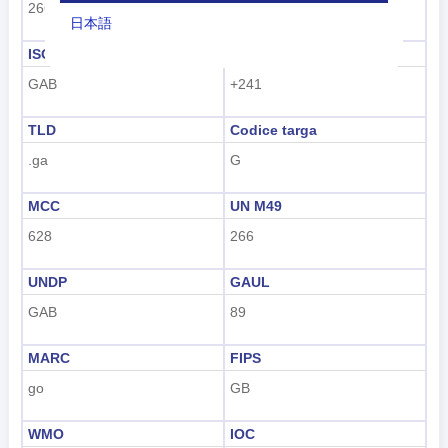
266
GA
日本語
ISO 3166-1-Alfa-3
Prefisso telefonico
Nederlands
GAB
+241
tiếng Việt
TLD
Codice targa
Indonesian
.ga
G
한국어
MCC
UN M49
हिंदी
628
266
UNDP
GAUL
GAB
89
MARC
FIPS
go
GB
WMO
IOC