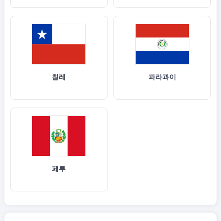
칠레
파라과이
페루