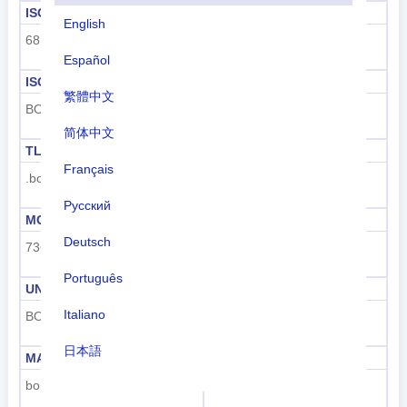
ISO 3166-1 숫자
ISO 3166-1-알파-2
English
68
BO
Español
ISO 3166-1-알파-3
전화 걸기 코드
繁體中文
BOL
+591
简体中文
TLD
번호판 코드
Français
.bo
BOL
Русский
MCC
UN M49
Deutsch
736
68
Português
UNDP
GAUL
Italiano
BOL
33
日本語
MARC
FIPS
bo
BL
Nederlands