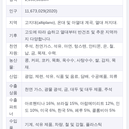
인구
11,673,029(2020)
지역
고지대(altiplano), 온대 및 아열대 계곡, 열대 저지대.
고도에 따라 습하고 열대부터 반건조 및 추운 지역까
기후
지 다양합니다.
천연
주석, 천연가스, 석유, 아연, 텅스텐, 안티몬, 은, 철,
자원:
납, 금, 목재, 수력.
농산
콩, 커피, 코카, 목화, 옥수수, 사탕수수, 쌀, 감자, 목
물:
재.
산업:
광업, 제련, 석유, 식품 및 음료, 담배, 수공예품, 의류
수출
천연 가스, 광물 광석, 금, 대두 및 대두 제품, 주석
상품
수출
아르헨티나 16%, 브라질 15%, 아랍에미리트 12%, 인
파트
도 10%, 미국 6%, 한국 5%, 페루 5%, 콜롬비아 5%
너
수입
기계, 석유 제품, 차량, 철 및 강철, 플라스틱
품