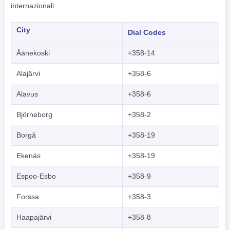
internazionali.
City
Dial Codes
Äänekoski
+358-14
Alajärvi
+358-6
Alavus
+358-6
Björneborg
+358-2
Borgå
+358-19
Ekenäs
+358-19
Espoo-Esbo
+358-9
Forssa
+358-3
Haapajärvi
+358-8