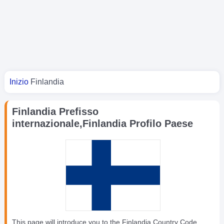
Tu sei qui
Inizio
Finlandia
Finlandia Prefisso
internazionale,Finlandia Profilo Paese
This page will introduce you to the Finlandia Country Code