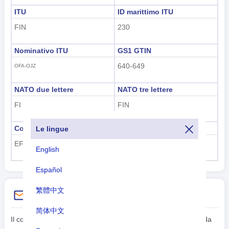
ITU
ID marittimo ITU
FIN
230
Nominativo ITU
GS1 GTIN
640-649
OFA-OJZ
NATO due lettere
NATO tre lettere
FI
FIN
Codice ICAO dell'aeroporto
Codice aereo ICAO
Le lingue
EF
OH-
English
Español
繁體中文
Istruzioni di composizione
简体中文
Il codice del paese 358 ti consentirà di chiamare l'Finlandia da