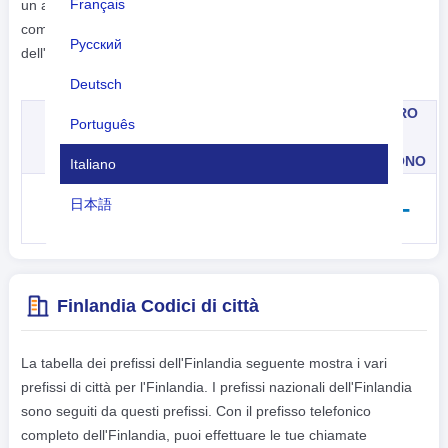
Français
un altro paese. Il prefisso telefonico dell'Finlandia 358 viene
composto dopo l'IDD. La composizione internazionale
Русский
dell'Finlandia 358 è seguita da un prefisso.
Deutsch
CODICE
NUMERO
Português
PREFISSO
IDD
DELLA
DI
INTERNAZIONALE
CITTÀ
TELEFONO
Italiano
+
358
---
----
日本語
Nederlands
tiếng Việt
Finlandia Codici di città
Indonesian
La tabella dei prefissi dell'Finlandia seguente mostra i vari
한국어
prefissi di città per l'Finlandia. I prefissi nazionali dell'Finlandia
हिंदी
sono seguiti da questi prefissi. Con il prefisso telefonico
completo dell'Finlandia, puoi effettuare le tue chiamate