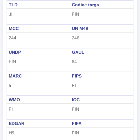
TLD
Codice targa
.fi
FIN
MCC
UN M49
244
246
UNDP
GAUL
FIN
84
MARC
FIPS
fi
FI
WMO
IOC
FI
FIN
EDGAR
FIFA
H9
FIN