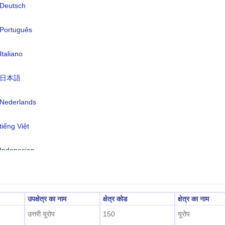
Deutsch
:
फ़िनिश (आधिकारिक) 94.2%, स्वीडिश (आधिक
Português
5.5%, अन्य (छोटे सामी- और रूसी भाषी अल्पस
0.2% (2012 अनुमानित)
Italiano
क्षेत्र:
UTC/GMT +3 घंटे
日本語
 के समय को बचाना:
डीएसटी में
2026-08-07 01:24:3
Nederlands
ानीय समय:
सिंकी)
tiếng Việt
Indonesian
한국어
हिंदी
उपक्षेत्र का नाम
क्षेत्र कोड
क्षेत्र का नाम
उत्तरी यूरोप
150
यूरोप