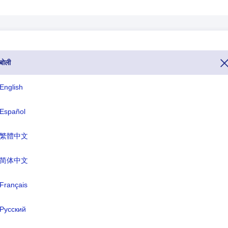
बोली
मय क्षेत्र,शहर का कोड,डायलिंग निर्देश,फिनलैंड देश के प्रोफ़ाइल,फिनलैंड के पड़ोसी
English
उपक्षेत्र भाग.
Español
आईएसओ तीन अक्षर
TLD
繁體中文
FIN
.fi
简体中文
ारिक नाम:
Français
फिनलैंड गणराज्य
:
हेलसिंकी
Русский
ा:
यूरो(EUR)