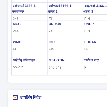
आईएसओ 3166-1
आईएसओ 3166-1-
आईएसओ 3166-1
संख्यात्मक
अल्फा-2
अल्फा-3
246
FI
FIN
MCC
UN M49
UNDP
244
246
FIN
WMO
IOC
EDGAR
FI
FIN
H9
आईटीयू कॉलसाइन
GS1 GTIN
नाटो दो पत्र
640-649
FI
OFA-OJZ
डायलिंग निर्देश