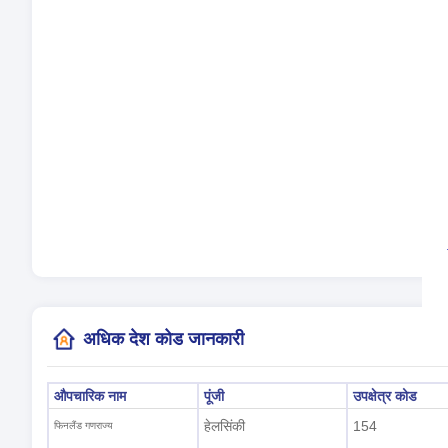
बोली
समय 
दिन
स्थ
(हेल
अधिक देश कोड जानकारी
औपचारिक नाम
पूंजी
उपक्षेत्र कोड
हेलसिंकी
154
फिनलैंड गणराज्य