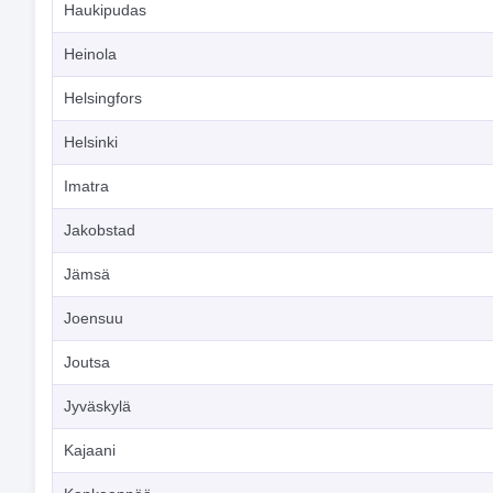
Haukipudas
Heinola
Helsingfors
Helsinki
Imatra
Jakobstad
Jämsä
Joensuu
Joutsa
Jyväskylä
Kajaani