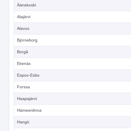
Äänekoski
Alajärvi
Alavus
Björneborg
Borgå
Ekenäs
Espoo-Esbo
Forssa
Haapajärvi
Hämeenlinna
Hangö