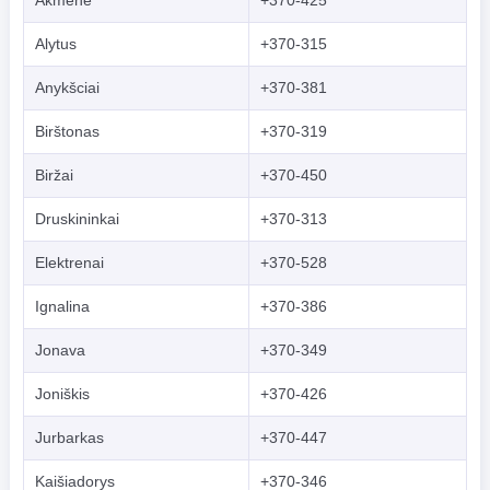
Alytus
+370-315
Anykšciai
+370-381
Birštonas
+370-319
Biržai
+370-450
Druskininkai
+370-313
Elektrenai
+370-528
Ignalina
+370-386
Jonava
+370-349
Joniškis
+370-426
Jurbarkas
+370-447
Kaišiadorys
+370-346