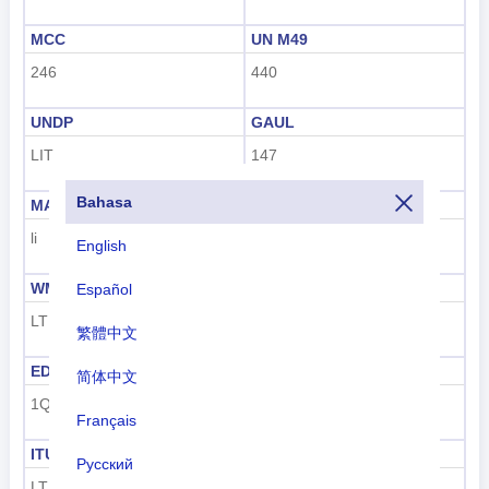
MCC
UN M49
246
440
UNDP
GAUL
LIT
147
Bahasa
MARC
FIPS
li
LH
English
WMO
IOC
Español
LT
LTU
繁體中文
EDGAR
FIFA
简体中文
1Q
LTU
Français
ITU
ID maritim ITU
Русский
LTU
277