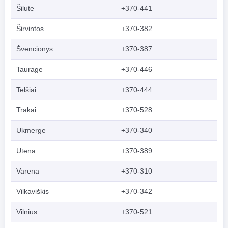
Šilute
+370-441
Širvintos
+370-382
Švencionys
+370-387
Taurage
+370-446
Telšiai
+370-444
Trakai
+370-528
Ukmerge
+370-340
Utena
+370-389
Varena
+370-310
Vilkaviškis
+370-342
Vilnius
+370-521