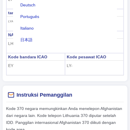
Deutsch
tanda panggilan ITU
GS1 GTIN
Português
477
LYA-LYZ
Italiano
NATO dua huruf
NATO tiga huruf
日本語
LH
LTU
Nederlands
Kode bandara ICAO
Kode pesawat ICAO
tiếng Việt
EY
LY-
Indonesian
한국어
Instruksi Pemanggilan
हिंदी
Kode 370 negara memungkinkan Anda menelepon Afghanistan
dari negara lain. Kode telepon Lithuania 370 diputar setelah
IDD. Panggilan internasional Afghanistan 370 diikuti dengan
kode area.