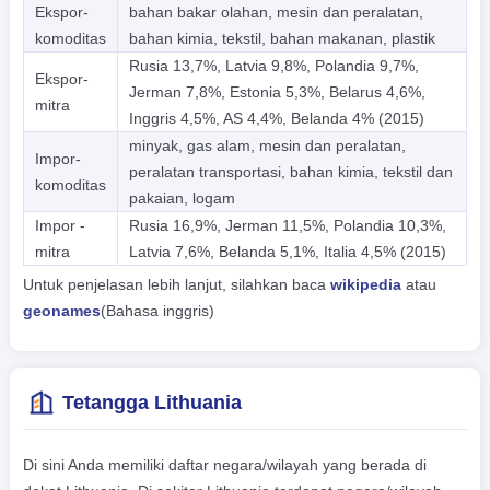
Ekspor-
bahan bakar olahan, mesin dan peralatan,
komoditas
bahan kimia, tekstil, bahan makanan, plastik
Rusia 13,7%, Latvia 9,8%, Polandia 9,7%,
Ekspor-
Jerman 7,8%, Estonia 5,3%, Belarus 4,6%,
mitra
Inggris 4,5%, AS 4,4%, Belanda 4% (2015)
minyak, gas alam, mesin dan peralatan,
Impor-
peralatan transportasi, bahan kimia, tekstil dan
komoditas
pakaian, logam
Impor -
Rusia 16,9%, Jerman 11,5%, Polandia 10,3%,
mitra
Latvia 7,6%, Belanda 5,1%, Italia 4,5% (2015)
Untuk penjelasan lebih lanjut, silahkan baca
wikipedia
atau
geonames
(Bahasa inggris)
Tetangga Lithuania
Di sini Anda memiliki daftar negara/wilayah yang berada di