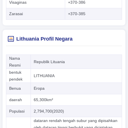
Visaginas
+370-386
Zarasai
+370-385
Lithuania Profil Negara
Nama
Republik Lituania
Resmi
bentuk
LITHUANIA
pendek
Benua
Eropa
daerah
65,300km²
Populasi
2,794,700(2020)
dataran rendah tengah subur yang dipisahkan
oleh dataran tinggi berbukit yang diciptakan