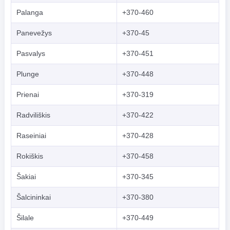
Palanga
+370-460
Panevežys
+370-45
Pasvalys
+370-451
Plunge
+370-448
Prienai
+370-319
Radviliškis
+370-422
Raseiniai
+370-428
Rokiškis
+370-458
Šakiai
+370-345
Šalcininkai
+370-380
Šilale
+370-449