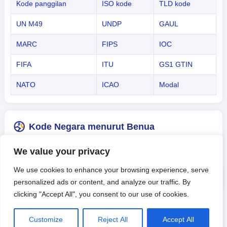
Kode panggilan
ISO kode
TLD kode
UN M49
UNDP
GAUL
MARC
FIPS
IOC
FIFA
ITU
GS1 GTIN
NATO
ICAO
Modal
Kode Negara menurut Benua
Di bawah ini adalah beberapa jenis kode negara yang umum.
We value your privacy
Klik judul untuk mempelajari lebih lanjut informasi Daftar Kode
We use cookies to enhance your browsing experience, serve
untuk negara/wilayah.
personalized ads or content, and analyze our traffic. By
clicking "Accept All", you consent to our use of cookies.
Asia
Eropa
Afrika
Customize
Reject All
Accept All
Amerika
Oceania
-