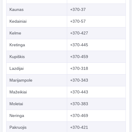
Kaunas
+370-37
Kedainiai
+370-57
Kelme
+370-427
Kretinga
+370-445
Kupiškis
+370-459
Lazdijai
+370-318
Marijampole
+370-343
Mažeikiai
+370-443
Moletai
+370-383
Neringa
+370-469
Pakruojis
+370-421