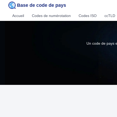
Base de code de pays
Accueil
Codes de numérotation
Codes ISO
ccTLD
Un code de pays es