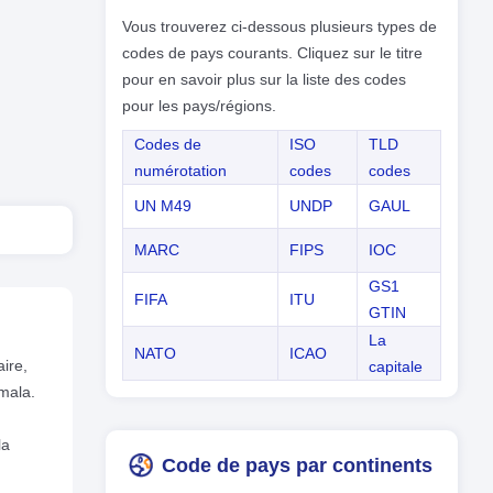
Vous trouverez ci-dessous plusieurs types de
codes de pays courants. Cliquez sur le titre
pour en savoir plus sur la liste des codes
pour les pays/régions.
Codes de
ISO
TLD
numérotation
codes
codes
UN M49
UNDP
GAUL
MARC
FIPS
IOC
GS1
FIFA
ITU
GTIN
La
NATO
ICAO
aire,
capitale
emala.
la
Code de pays par continents