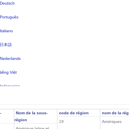
Deutsch
nnaie:
Quetzal(GTQ)
ngues:
Espagnol (officiel) 60%, langues
Português
amérindiennes 40%
Italiano
eau horaire:
UTC/GMT -6 Heures
日本語
re d'été:
N'est pas applicable
2026-08-09 04:26:5
re locale:
Nederlands
uatemala)
tiếng Việt
Indonesian
한국어
-
Nom de la sous-
code de région
nom de la rég
हिंदी
région
19
Amériques
Amérique latine et