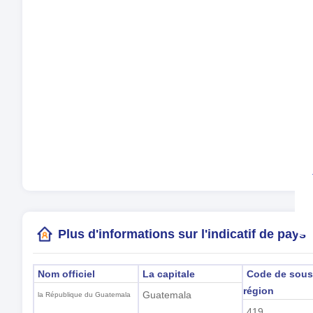
Mo
La
Fus
Heu
Heu
(G
Plus d'informations sur l'indicatif de pays
Nom officiel
La capitale
Code de sous
région
Guatemala
la République du Guatemala
419