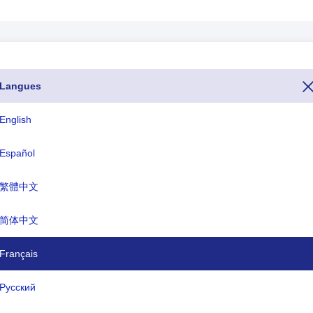
Langues
aitez appeler Guatemala depuis un autre pays, vous pouvez le faire en
 (l'indicatif téléphonique ou l'indicatif téléphonique de Guatemala 
English
s Internet spécifiques à un pays pour Guatemala se terminent par .gt
Español
繁體中文
ISO trois lettres
TLD
GTM
.gt
简体中文
Français
 officiel:
la République du Guatemala
Русский
capitale:
Guatemala