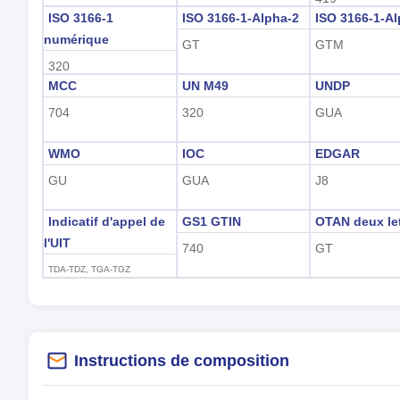
ISO 3166-1
ISO 3166-1-Alpha-2
ISO 3166-1-Al
numérique
GT
GTM
320
MCC
UN M49
UNDP
704
320
GUA
WMO
IOC
EDGAR
GU
GUA
J8
Indicatif d'appel de
GS1 GTIN
OTAN deux le
l'UIT
740
GT
TDA-TDZ, TGA-TGZ
Instructions de composition