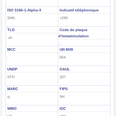
한국어
ISO 3166-1-Alpha-3
Indicatif téléphonique
SHN
+290
हिंदी
TLD
Code de plaque
d'immatriculation
.sh
-
MCC
UN M49
-
654
UNDP
GAUL
STH
207
MARC
FIPS
xj
SH
WMO
IOC