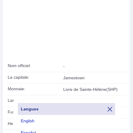
Nom officiel:
-
La capitale:
Jamestown
Monnaie:
Livre de Sainte-Hélène(SHP)
Langues:
Anglais
Langues
Fuseau horaire:
UTC/GMT +0 Heures
English
Heure d'été:
N'est pas applicable
Español