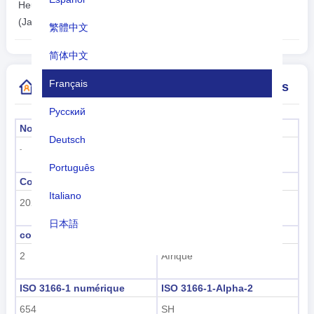
2026-08-08
Heure locale:
20:22:41
(Jamestown)
繁體中文
简体中文
Français
Plus d'informations sur l'indicatif de pays
Русский
Nom officiel
La capitale
Deutsch
Jamestown
-
Português
Code de sous-région
Nom de la sous-région
Italiano
202
Afrique sub-saharienne
日本語
code de région
nom de la région
Nederlands
2
Afrique
tiếng Việt
ISO 3166-1 numérique
ISO 3166-1-Alpha-2
Indonesian
654
SH