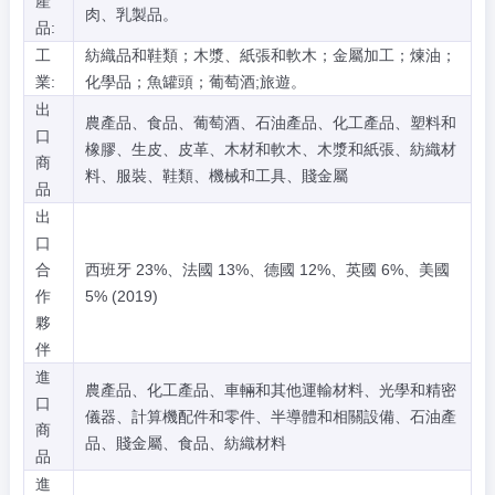
產
肉、乳製品。
品:
工
紡織品和鞋類；木漿、紙張和軟木；金屬加工；煉油；
業:
化學品；魚罐頭；葡萄酒;旅遊。
出
農產品、食品、葡萄酒、石油產品、化工產品、塑料和
口
橡膠、生皮、皮革、木材和軟木、木漿和紙張、紡織材
商
料、服裝、鞋類、機械和工具、賤金屬
品
出
口
合
西班牙 23%、法國 13%、德國 12%、英國 6%、美國
作
5% (2019)
夥
伴
進
農產品、化工產品、車輛和其他運輸材料、光學和精密
口
儀器、計算機配件和零件、半導體和相關設備、石油產
商
品、賤金屬、食品、紡織材料
品
進