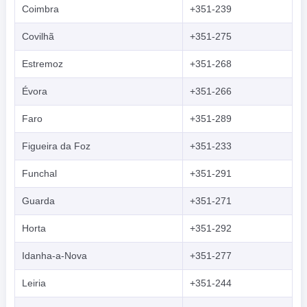
Coimbra
+351-239
Covilhã
+351-275
Estremoz
+351-268
Évora
+351-266
Faro
+351-289
Figueira da Foz
+351-233
Funchal
+351-291
Guarda
+351-271
Horta
+351-292
Idanha-a-Nova
+351-277
Leiria
+351-244