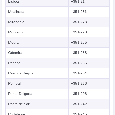
Lisboa
+351-21
Mealhada
+351-231
Mirandela
+351-278
Moncorvo
+351-279
Moura
+351-285
Odemira
+351-283
Penafiel
+351-255
Peso da Régua
+351-254
Pombal
+351-236
Ponta Delgada
+351-296
Ponte de Sôr
+351-242
Portalegre
+351-245