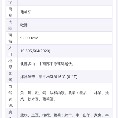
字
簡
葡萄牙
寫
大
歐洲
陸
面
92,090km²
積
人
10,305,564(2020)
口
地
北部多山；中南部平原連綿起伏。
形
氣
海洋溫帶，年平均氣溫16°C (61°F)
候
自
然
魚、鎢、鐵、銅、錫和鈾礦。農業：產品——林業、漁
資
業、軟木塞、葡萄酒。
源:
農
穀物、土豆、橄欖、葡萄；綿羊、牛、山羊、家禽、牛