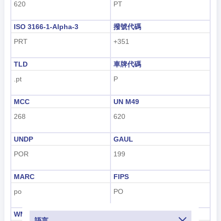
620
PT
ISO 3166-1-Alpha-3
撥號代碼
PRT
+351
TLD
車牌代碼
.pt
P
MCC
UN M49
268
620
UNDP
GAUL
POR
199
MARC
FIPS
po
PO
WMO
IOC
語言