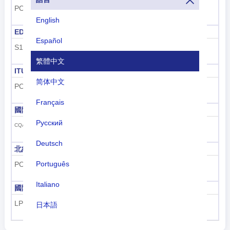
PO
POR
English
EDGAR
FIFA
Español
S1
POR
繁體中文
ITU
國際電聯海事ID
简体中文
POR
263
Français
國際電聯呼號
GS1 GTIN
Русский
560
CQA-CUZ
Deutsch
北約兩字母代碼
北約三字母代碼
Português
PO
PRT
Italiano
國際民航組織機場代碼
國際民航組織飛機代碼
LP
CR-, CS-
日本語
Nederlands